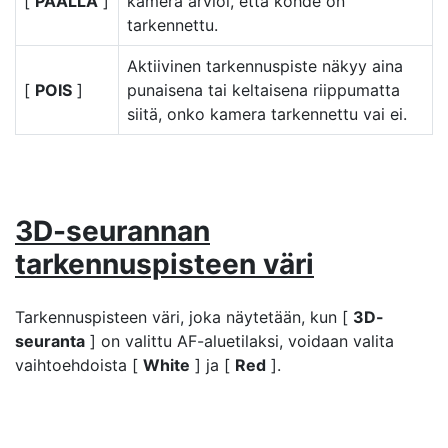
[
PÄÄLLÄ
]
kamera arvioi, että kohde on
tarkennettu.
Aktiivinen tarkennuspiste näkyy aina
[
POIS
]
punaisena tai keltaisena riippumatta
siitä, onko kamera tarkennettu vai ei.
3D-seurannan
tarkennuspisteen väri
Tarkennuspisteen väri, joka näytetään, kun [
3D-
seuranta
] on valittu AF-aluetilaksi, voidaan valita
vaihtoehdoista [
White
] ja [
Red
].