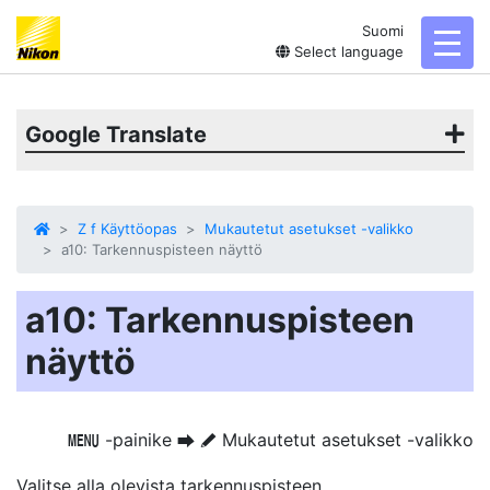
Suomi
toggl
Select language
Google Translate
Z f Käyttöopas
Mukautetut asetukset -valikko
a10: Tarkennuspisteen näyttö
a10: Tarkennuspisteen
näyttö
-painike
Mukautetut asetukset -valikko
G
U
A
Valitse alla olevista tarkennuspisteen