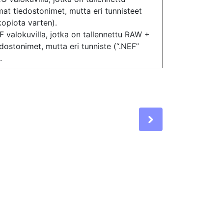
at tiedostonimet, mutta eri tunnisteet
kopiota varten).
F valokuvilla, jotka on tallennettu RAW +
dostonimet, mutta eri tunniste (“.NEF”
.
Next