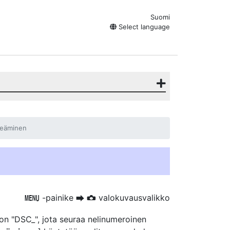
Suomi
Select language
meäminen
-painike
valokuvausvalikko
G
U
C
 on "DSC_", jota seuraa nelinumeroinen