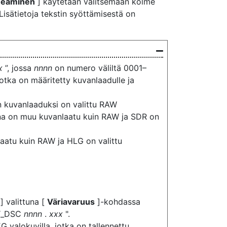
meäminen
] käytetään valitsemaan kolme
Lisätietoja tekstin syöttämisestä on
x
”, jossa
nnnn
on numero väliltä 0001–
jotka on määritetty kuvanlaadulle ja
n kuvanlaaduksi on valittu RAW
una on muu kuvanlaatu kuin RAW ja SDR on
laatu kuin RAW ja HLG on valittu
] valittuna [
Väriavaruus
]-kohdassa
 “_DSC
nnnn
.
xxx
".
G valokuvilla, jotka on tallennettu