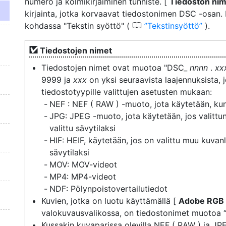
numero ja kolmikirjaiminen tunniste. [
Tiedoston ni
kirjainta, jotka korvaavat tiedostonimen DSC -osan. 
0
kohdassa "Tekstin syöttö" (
Tekstinsyöttö
).
Tiedostojen nimet
Tiedostojen nimet ovat muotoa "DSC_
nnnn
.
xx
9999 ja
xxx
on yksi seuraavista laajennuksista, 
tiedostotyypille valittujen asetusten mukaan:
NEF : NEF ( RAW ) -muoto, jota käytetään, ku
JPG: JPEG -muoto, jota käytetään, jos valitt
valittu sävytilaksi
HIF: HEIF, käytetään, jos on valittu muu kuvan
sävytilaksi
MOV: MOV-videot
MP4: MP4-videot
NDF: Pölynpoistovertailutiedot
Kuvien, jotka on luotu käyttämällä [
Adobe RGB
valokuvausvalikossa, on tiedostonimet muotoa
Kussakin kuvaparissa olevilla NEF ( RAW ) ja JPE