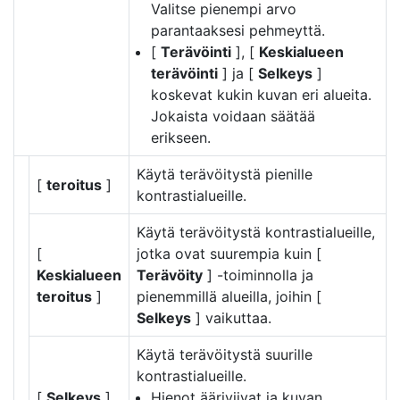
Valitse pienempi arvo
parantaaksesi pehmeyttä.
[
Terävöinti
], [
Keskialueen
terävöinti
] ja [
Selkeys
]
koskevat kukin kuvan eri alueita.
Jokaista voidaan säätää
erikseen.
Käytä terävöitystä pienille
[
teroitus
]
kontrastialueille.
Käytä terävöitystä kontrastialueille,
[
jotka ovat suurempia kuin [
Keskialueen
Terävöity
] -toiminnolla ja
teroitus
]
pienemmillä alueilla, joihin [
Selkeys
] vaikuttaa.
Käytä terävöitystä suurille
kontrastialueille.
[
Selkeys
]
Hienot ääriviivat ja kuvan