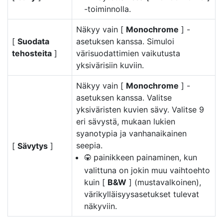
-toiminnolla.
Näkyy vain [
Monochrome
] -
[
Suodata
asetuksen kanssa. Simuloi
tehosteita
]
värisuodattimien vaikutusta
yksivärisiin kuviin.
Näkyy vain [
Monochrome
] -
asetuksen kanssa. Valitse
yksiväristen kuvien sävy. Valitse 9
eri sävystä, mukaan lukien
syanotypia ja vanhanaikainen
seepia.
[
Sävytys
]
painikkeen painaminen, kun
3
valittuna on jokin muu vaihtoehto
kuin [
B&W
] (mustavalkoinen),
värikylläisyysasetukset tulevat
näkyviin.