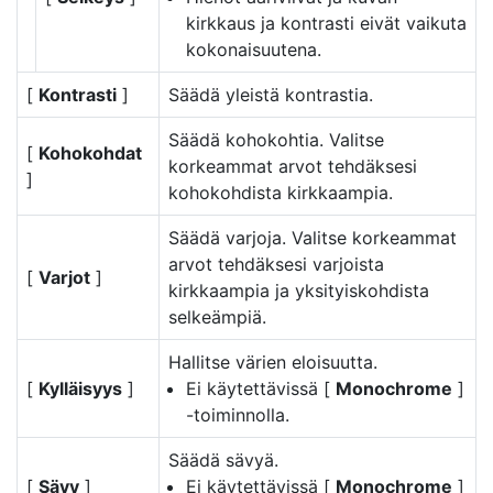
kirkkaus ja kontrasti eivät vaikuta
kokonaisuutena.
[
Kontrasti
]
Säädä yleistä kontrastia.
Säädä kohokohtia. Valitse
[
Kohokohdat
korkeammat arvot tehdäksesi
]
kohokohdista kirkkaampia.
Säädä varjoja. Valitse korkeammat
arvot tehdäksesi varjoista
[
Varjot
]
kirkkaampia ja yksityiskohdista
selkeämpiä.
Hallitse värien eloisuutta.
[
Kylläisyys
]
Ei käytettävissä [
Monochrome
]
-toiminnolla.
Säädä sävyä.
[
Sävy
]
Ei käytettävissä [
Monochrome
]