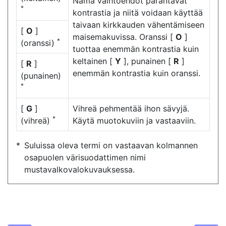
Nämä vaihtoehdot parantavat
*
kontrastia ja niitä voidaan käyttää
taivaan kirkkauden vähentämiseen
[
O
]
maisemakuvissa. Oranssi [
O
]
*
(oranssi)
tuottaa enemmän kontrastia kuin
keltainen [
Y
], punainen [
R
]
[
R
]
enemmän kontrastia kuin oranssi.
(punainen)
*
[
G
]
Vihreä pehmentää ihon sävyjä.
*
(vihreä)
Käytä muotokuviin ja vastaaviin.
Suluissa oleva termi on vastaavan kolmannen
osapuolen värisuodattimen nimi
mustavalkovalokuvauksessa.