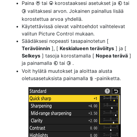
Paina
tai
korostaaksesi asetukset ja
tai
1
3
4
valitaksesi arvon. Jokainen painallus lisää
2
korostettua arvoa yhdellä.
Käytettävissä olevat vaihtoehdot vaihtelevat
valitun Picture Control mukaan.
Säädäksesi nopeasti tasapainotetun [
Terävöinnin
], [
Keskialueen terävöitys
] ja [
Selkeys
] tasoja korostamalla [
Nopea terävä
]
ja painamalla
tai
.
4
2
Voit hylätä muutokset ja aloittaa alusta
oletusasetuksista painamalla
-painiketta.
O