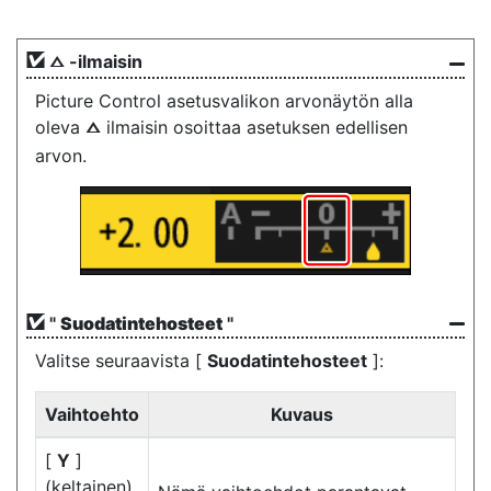
-ilmaisin
j
Picture Control asetusvalikon arvonäytön alla
oleva
ilmaisin osoittaa asetuksen edellisen
j
arvon.
"
Suodatintehosteet
"
Valitse seuraavista [
Suodatintehosteet
]:
Vaihtoehto
Kuvaus
[
Y
]
(keltainen)