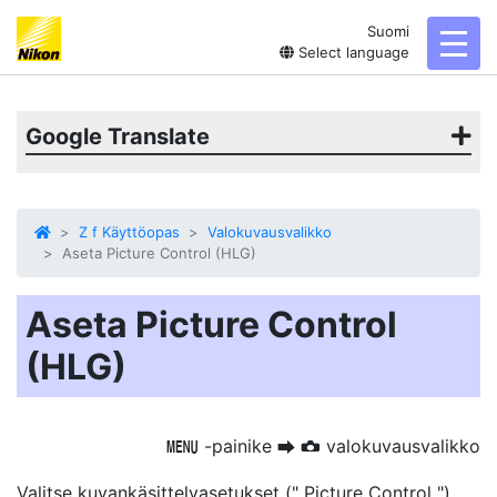
Suomi
toggl
Select language
Google Translate
Z f Käyttöopas
Valokuvausvalikko
Aseta Picture Control (HLG)
Aseta Picture Control
(HLG)
-painike
valokuvausvalikko
G
U
C
Valitse kuvankäsittelyasetukset (" Picture Control ")