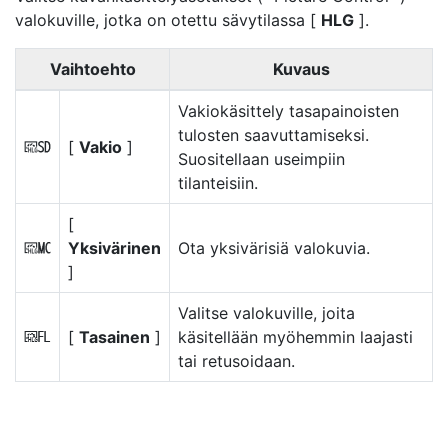
valokuville, jotka on otettu sävytilassa [
HLG
].
Vaihtoehto
Kuvaus
Vakiokäsittely tasapainoisten
tulosten saavuttamiseksi.
[
Vakio
]
c
Suositellaan useimpiin
tilanteisiin.
[
Yksivärinen
Ota yksivärisiä valokuvia.
d
]
Valitse valokuville, joita
[
Tasainen
]
käsitellään myöhemmin laajasti
e
tai retusoidaan.