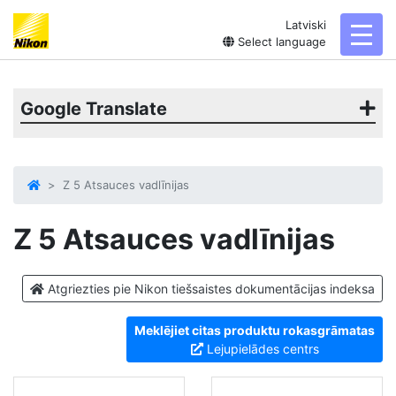
Latviski
toggl
Select language
Google Translate
Z 5 Atsauces vadlīnijas
Z 5
Atsauces vadlīnijas
Atgriezties pie Nikon tiešsaistes dokumentācijas indeksa
Meklējiet citas produktu rokasgrāmatas
Lejupielādes centrs