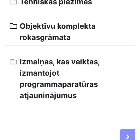
Tehniskās piezīmes
Objektīvu komplekta
rokasgrāmata
Izmaiņas, kas veiktas,
izmantojot
programmaparatūras
atjauninājumus
Ne