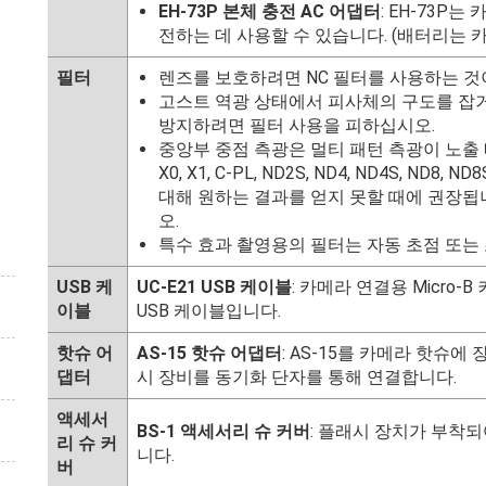
EH-73P 본체 충전 AC 어댑터
: EH-73P는
전하는 데 사용할 수 있습니다. (배터리는 
필터
렌즈를 보호하려면 NC 필터를 사용하는 것
고스트 역광 상태에서 피사체의 구도를 잡거
방지하려면 필터 사용을 피하십시오.
중앙부 중점 측광은 멀티 패턴 측광이 노출 배수 (필터
X0, X1, C-PL, ND2S, ND4, ND4S, ND8, N
대해 원하는 결과를 얻지 못할 때에 권장됩
오.
특수 효과 촬영용의 필터는 자동 초점 또는 
USB 케
UC-E21 USB 케이블
: 카메라 연결용 Micro-
이블
USB 케이블입니다.
핫슈 어
AS-15 핫슈 어댑터
: AS-15를 카메라 핫슈
댑터
시 장비를 동기화 단자를 통해 연결합니다.
액세서
BS-1 액세서리 슈 커버
: 플래시 장치가 부착
리 슈 커
니다.
버