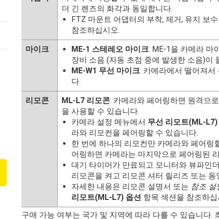
더 긴 렌즈의 화각과 동일합니다.
FTZ 마운트 어댑터의 부착, 제거, 유지 
참조하십시오.
마이크
ME-1 스테레오 마이크
: ME-1을 카메라
장비 소음 (자동 초점 중에 발생한 소음)이
ME-W1 무선 마이크
: 카메라에서 떨어져서
다.
리모콘
ML-L7 리모콘
: 카메라와 페어링하면 원격으로
을 사용할 수 있습니다.
카메라 설정 메뉴에서
무선 리모트(ML-L7)
라와 리모컨을 페어링할 수 있습니다.
한 번에 하나의 리모컨만 카메라와 페어링할
어링하면 카메라는 마지막으로 페어링된 
대기 타이머가 만료되고 모니터와 뷰파인더
리모콘을 켜고 리모콘 셔터 릴리즈 또는 동
자세한 내용은 리모콘 설명서 또는
참조 설
리모트(ML-L7) 옵션
항목 섹션을 참조하십
구매 가능 여부는 국가 및 지역에 따라 다를 수 있습니다.