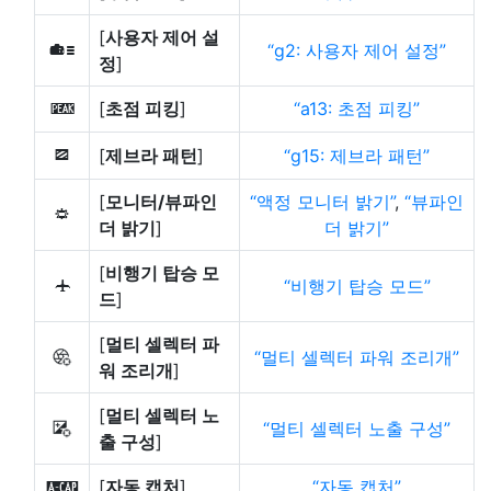
[
사용자 제어 설
g2: 사용자 제어 설정
w
정
]
[
초점 피킹
]
a13: 초점 피킹
W
[
제브라 패턴
]
g15: 제브라 패턴
9
[
모니터/뷰파인
액정 모니터 밝기
,
뷰파인
3
더 밝기
]
더 밝기
[
비행기 탑승 모
비행기 탑승 모드
u
드
]
[
멀티 셀렉터 파
멀티 셀렉터 파워 조리개
8
워 조리개
]
[
멀티 셀렉터 노
멀티 셀렉터 노출 구성
9
출 구성
]
[
자동 캡처
]
자동 캡처
X