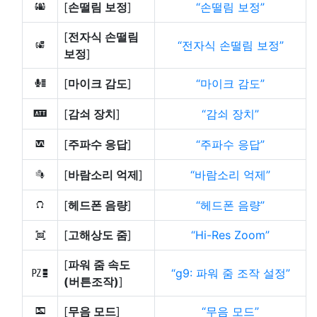
[
손떨림 보정
]
손떨림 보정
u
[
전자식 손떨림
전자식 손떨림 보정
4
보정
]
[
마이크 감도
]
마이크 감도
H
[
감쇠 장치
]
감쇠 장치
5
[
주파수 응답
]
주파수 응답
6
[
바람소리 억제
]
바람소리 억제
7
[
헤드폰 음량
]
헤드폰 음량
8
[
고해상도 줌
]
Hi-Res Zoom
H
[
파워 줌 속도
g9: 파워 줌 조작 설정
v
(버튼조작)
]
[
무음 모드
]
무음 모드
L