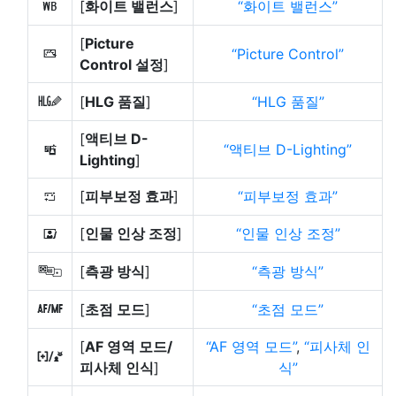
[
화이트 밸런스
]
화이트 밸런스
m
[
Picture
Picture Control
h
Control 설정
]
[
HLG 품질
]
HLG 품질
6
[
액티브 D-
액티브 D-Lighting
y
Lighting
]
[
피부보정 효과
]
피부보정 효과
h
[
인물 인상 조정
]
인물 인상 조정
i
[
측광 방식
]
측광 방식
w
[
초점 모드
]
초점 모드
s
[
AF 영역 모드/
AF 영역 모드
,
피사체 인
7
피사체 인식
]
식