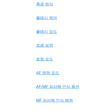
측광 방식
플래시 제어
플래시 모드
조광 보정
초점 모드
AF 영역 모드
AF/MF 피사체 인식 옵션
MF 피사체 인식 범위