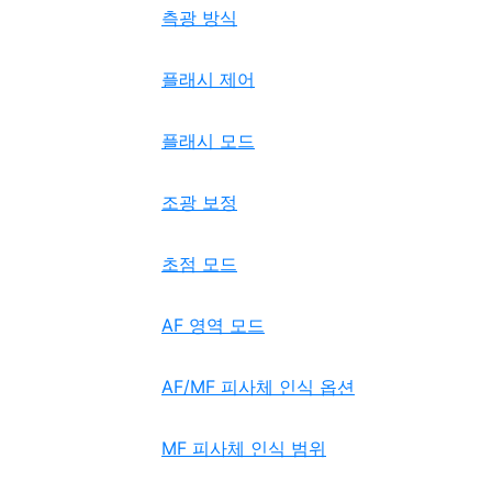
측광 방식
플래시 제어
플래시 모드
조광 보정
초점 모드
AF 영역 모드
AF/MF 피사체 인식 옵션
MF 피사체 인식 범위