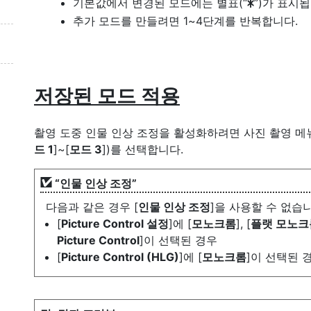
기본값에서 변경된 모드에는 별표(“
”)가 표시됩
U
추가 모드를 만들려면 1~4단계를 반복합니다.
저장된 모드 적용
촬영 도중 인물 인상 조정을 활성화하려면 사진 촬영 메
드 1
]~[
모드 3
])를 선택합니다.
“인물 인상 조정”
다음과 같은 경우 [
인물 인상 조정
]을 사용할 수 없습니
[
Picture Control 설정
]에 [
모노크롬
], [
플랫 모노크
Picture Control
]이 선택된 경우
[
Picture Control (HLG)
]에 [
모노크롬
]이 선택된 