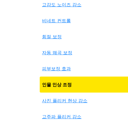
고감도 노이즈 감소
비네트 컨트롤
회절 보정
자동 왜곡 보정
피부보정 효과
인물 인상 조정
사진 플리커 현상 감소
고주파 플리커 감소