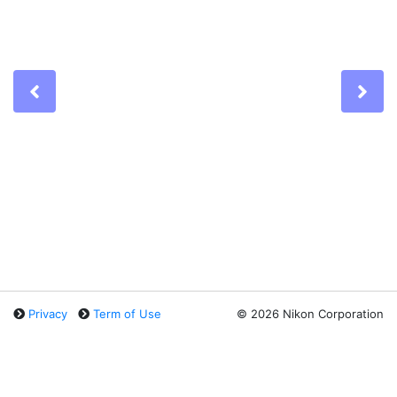
Previous
Ne
Privacy
Term of Use
©
2026 Nikon Corporation