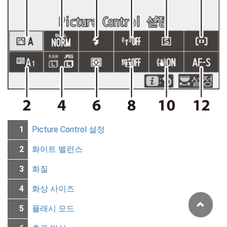
1
Picture Control 설정
2
화이트 밸런스
3
화질
4
화상 사이즈
5
플래시 모드