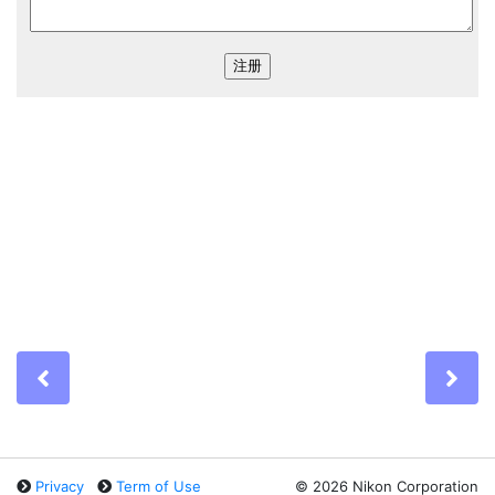
Previous
Ne
Privacy
Term of Use
©
2026 Nikon Corporation