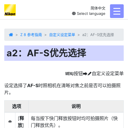
简体中文
toggl
Select language
Z 8 参考指南
自定义设定菜单
a2：AF-S优先选择
a2：AF-S优先选择
按钮
自定义设定菜单
G
U
A
设定选择了
AF-S
时照相机在清晰对焦之前是否可以拍摄照
片。
选项
说明
[
释
每当按下快门释放按钮时均可拍摄照片（快
G
放
]
门释放优先）。