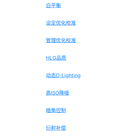
白平衡
设定优化校准
管理优化校准
HLG品质
动态D‑Lighting
高ISO降噪
暗角控制
衍射补偿