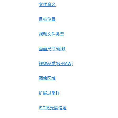
文件命名
目标位置
视频文件类型
画面尺寸/帧频
视频品质(N-RAW)
图像区域
扩展过采样
ISO感光度设定