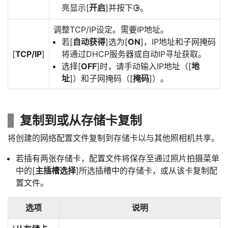
亮显示[
开启
]并按下
。
2
调整TCP/IP设定。需要IP地址。
若[
自动获得
]选为[
ON
]，IP地址和子网掩码
[
TCP/IP
]
将通过DHCP服务器或自动IP寻址获取。
选择[
OFF
]时，请手动输入IP地址（[
地
址
]）和子网掩码（[
掩码
]）。
复制到或从存储卡复制
将创建的网络配置文件复制到存储卡以与其他照相机共享。
若插有两张存储卡，配置文件将保存至通过照片拍摄菜单
中的[
主插槽选择
]所选插槽中的存储卡，或从该卡复制配
置文件。
选项
说明