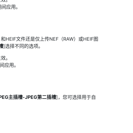
期间应用。
和HEIF文件还是仅上传NEF（RAW）或HEIF图
槽
]选择不同的选项。
生效。
期间应用。
PEG主插槽-JPEG第二插槽
]，您可选择用于自