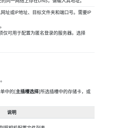
所处的同一网络上存在DNS，请输入其地址。
入网址或IP地址、目标文件夹和端口号。需要IP
式。
选项仅可用于配置为匿名登录的服务器。选择
享。
单中的[
主插槽选择
]所选插槽中的存储卡，或
说明
到照相机配置文件列表。