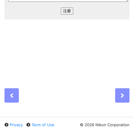
Previous
Ne
Privacy
Term of Use
©
2026 Nikon Corporation