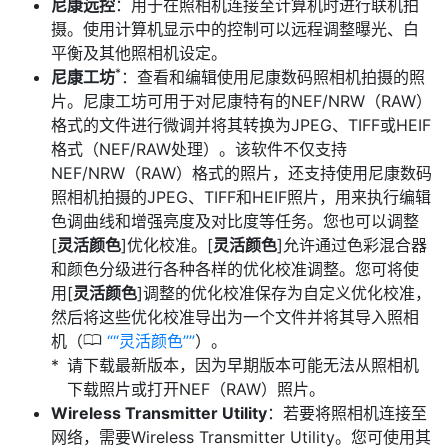
尼康远控
：用于在照相机连接至计算机时进行联机拍
摄。使用计算机显示中的控制可以远程调整曝光、白
平衡及其他照相机设定。
*
尼康工坊
：查看和编辑使用尼康数码照相机拍摄的照
片。尼康工坊可用于对尼康特有的NEF/NRW（RAW）
格式的文件进行微调并将其转换为JPEG、TIFF或HEIF
格式（NEF/RAW处理）。该软件不仅支持
NEF/NRW（RAW）格式的照片，还支持使用尼康数码
照相机拍摄的JPEG、TIFF和HEIF照片，用来执行编辑
色调曲线和增强亮度及对比度等任务。您也可以调整
[
灵活颜色
]优化校准。[
灵活颜色
]允许通过色彩混合器
和颜色分级进行各种各样的优化校准调整。您可将使
用[
灵活颜色
]调整的优化校准保存为自定义优化校准，
然后将这些优化校准导出为一个文件并将其导入照相
0
机（
“灵活颜色”
）。
请下载最新版本，因为早期版本可能无法从照相机
下载照片或打开NEF（RAW）照片。
Wireless Transmitter Utility
：若要将照相机连接至
网络，需要Wireless Transmitter Utility。您可使用其