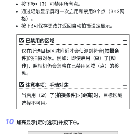
按下
（
）可禁用所有点。
W
Q
通过轻触显示屏可一次启用和禁用9个点（3×3网
格）。
按下
可保存更改并返回自动拍摄设定显示。
i
已禁用的区域
仅在所选目标区域附近才会侦测到符合[
拍摄条
件
]的拍摄对象。例如：即使启用（
）了[
动
M
作
]，照相机仍会忽略在已禁用区域（点）的移
动。
注意事项：手动对焦
当启用（
）了[
拍摄条件
]>[
距离
]时，目标区域
M
选择不可用。
加亮显示[
定时选项
]并按下
。
J