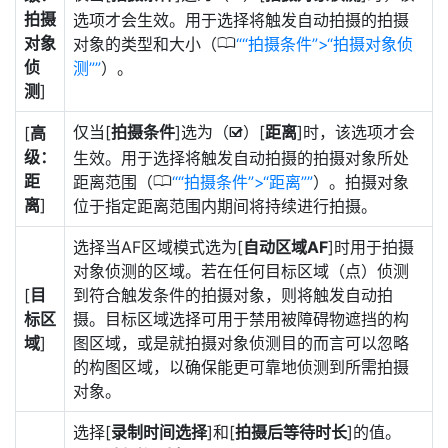
拍摄
选项才会生效。用于选择将触发自动拍摄的拍摄
对象
0
对象的类型和大小（
“拍摄条件”>“拍摄对象侦
侦
测”
）。
测
]
仅当[
拍摄条件
]选为（
）[
距离
]时，该选项才会
[
高
M
级：
生效。用于选择将触发自动拍摄的拍摄对象所处
距
0
距离范围（
“拍摄条件”>“距离”
）。拍摄对象
离
]
位于指定距离范围内期间将持续进行拍摄。
选择当AF区域模式选为[
自动区域AF
]时用于拍摄
对象侦测的区域。若在任何目标区域（点）侦测
[
目
到符合触发条件的拍摄对象，则将触发自动拍
标区
摄。目标区域选择可用于禁用被障碍物遮挡的构
域
]
图区域，或是就拍摄对象侦测目的而言可以忽略
的构图区域，以确保能更可靠地侦测到所需拍摄
对象。
选择[
录制时间选择
]和[
拍摄后等待时长
]的值。