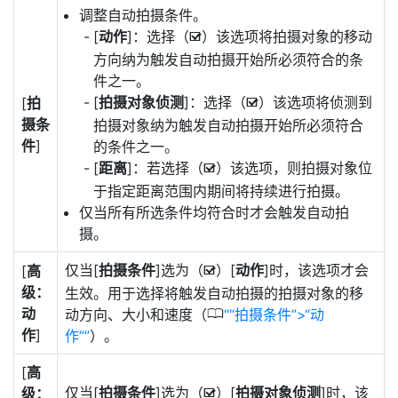
调整自动拍摄条件。
[
动作
]：选择（
）该选项将拍摄对象的移动
M
方向纳为触发自动拍摄开始所必须符合的条
件之一。
[
拍摄对象侦测
]：选择（
）该选项将侦测到
[
拍
M
摄条
拍摄对象纳为触发自动拍摄开始所必须符合
件
]
的条件之一。
[
距离
]：若选择（
）该选项，则拍摄对象位
M
于指定距离范围内期间将持续进行拍摄。
仅当所有所选条件均符合时才会触发自动拍
摄。
仅当[
拍摄条件
]选为（
）[
动作
]时，该选项才会
[
高
M
级：
生效。用于选择将触发自动拍摄的拍摄对象的移
动
0
动方向、大小和速度（
“拍摄条件”>“动
作
]
作”
）。
[
高
仅当[
拍摄条件
]选为（
）[
拍摄对象侦测
]时，该
级：
M