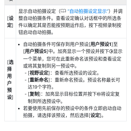
0
显示自动拍摄设定（
自动拍摄设定显示
）并调
[
设
整自动拍摄条件。查看设定确认对话框中的所选条
定
]
件以确定其是否能按预期运作后，按下视频录制按
钮启动自动拍摄。
自动拍摄条件可保存到用户预设[
用户预设1
]至
[
用户预设5
]中。加亮显示一个预设并按下
显示
2
一个菜单，您可在此重新命名该预设和查看设定
[
选
或将其复制到另一预设中。
择
[
视野设定
]：查看所选预设的设定。
用
[
重新命名
]：重新命名预设。预设名称最长可
户
达19个字符。
预
[
复制
]：加亮显示目标位置并按下
将设定复
J
设
]
制到所选预设中。
若要使用先前保存的预设中的条件立即启动自动
拍摄，请选择该预设，然后选择[
设定
]。