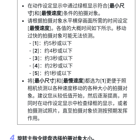
在动作设定显示中通过绿框显示符合[
最小尺
寸
]和[
最慢速度
]条件的拍摄对象。
请根据拍摄对象水平横穿画面所需的时间设定
[
最慢速度
]。各值的大概时间如下所示。移动
过快的拍摄对象可能无法侦测。
[
1
]：约5秒或以下
[
2
]：约4秒或以下
[
3
]：约3秒或以下
[
4
]：约2秒或以下
[
5
]：约1秒或以下
将[
最小尺寸
]和[
最慢速度
]都选为[
1
]更便于照
相机侦测以各种速度移动的各种大小的拍摄对
象。建议您从较低值开始，然后逐渐提高，并
同时在动作设定显示中检查绿框的显示，或者
拍摄测试照片，直至拍摄对象侦测按预期发挥
作用。
旋转主指令拨盘选择拍摄对象大小。