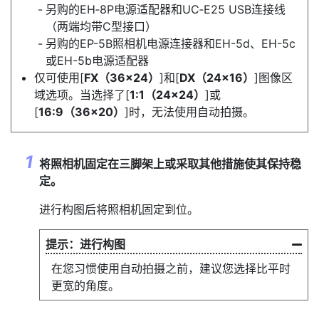
另购的EH‑8P电源适配器和UC‑E25 USB连接线
（两端均带C型接口）
另购的EP-5B照相机电源连接器和EH-5d、EH-5c
或EH-5b电源适配器
仅可使用[
FX（36×24）
]和[
DX（24×16）
]图像区
域选项。当选择了[
1:1（24×24）
]或
[
16:9（36×20）
]时，无法使用自动拍摄。
将照相机固定在三脚架上或采取其他措施使其保持稳
定。
进行构图后将照相机固定到位。
进行构图
在您习惯使用自动拍摄之前，建议您选择比平时
更宽的角度。