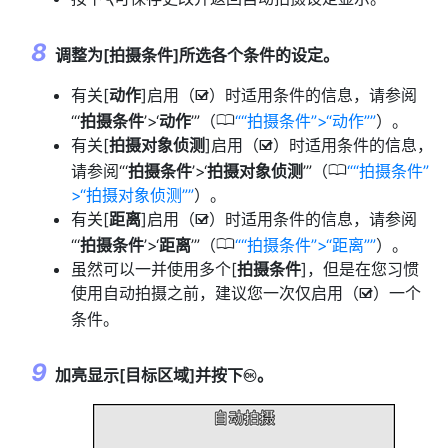
调整为[
拍摄条件
]所选各个条件的设定。
有关[
动作
]启用（
）时适用条件的信息，请参阅
M
0
“‘
拍摄条件
’>‘
动作
’”（
“拍摄条件”>“动作”
）。
有关[
拍摄对象侦测
]启用（
）时适用条件的信息，
M
0
请参阅“‘
拍摄条件
’>‘
拍摄对象侦测
’”（
“拍摄条件”
>“拍摄对象侦测”
）。
有关[
距离
]启用（
）时适用条件的信息，请参阅
M
0
“‘
拍摄条件
’>‘
距离
’”（
“拍摄条件”>“距离”
）。
虽然可以一并使用多个[
拍摄条件
]，但是在您习惯
使用自动拍摄之前，建议您一次仅启用（
）一个
M
条件。
加亮显示[
目标区域
]并按下
。
J