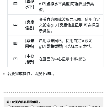
[
虚拟
d17[
虚拟水平类型
]可选择显示类
D
水平
]
型。
查看直方图或波形显示图。使用自定
[
亮度
义设定g18 [
亮度信息显示
]可选择显
E
信息
]
示类型。
[
取景
启用取景网格。使用自定义设定
b
网格
]
g17[
网格类型
]可选择显示类型。
[
中心
在画面的中心显示十字标记。
F
指示
]
若要完成操作，请按下
。
G