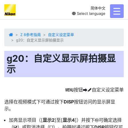
简体中文
toggl
Select language
Z 8参考指南
自定义设定菜单
g20：自定义显示屏拍摄显示
g20：自定义显示屏拍摄显
示
按钮
自定义设定菜单
G
U
A
选择在视频模式下可通过按下
DISP
按钮访问的显示屏显
示。
加亮显示项目（[
显示2
]至[
显示4
]）并按下
可确定选择
J
（
）或取消选择（
）。拍摄时通过按下
DISP
按钮仅可
M
U