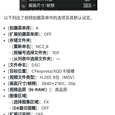
以下列出了视频拍摄菜单中的选项及其默认设定。
[
拍摄菜单库
]：A
[
扩展拍摄菜单库
]：OFF
[
存储文件夹
]
[
重新命名
]：NCZ_8
[
按编号选择文件夹
]：100
[
从列表中选择文件夹
]：—
[
文件命名
]：DSC
[
目标位置
]：CFexpress/XQD卡插槽
[
视频文件类型
]：H.265 8位（MOV）
[
画面尺寸/帧频
]：3840×2160；30p
[
视频品质（N-RAW）
]：高品质
[
图像区域
]
[
选择图像区域
]：FX
[
DX裁切提醒
]：OFF
[
扩展过采样
]：OFF