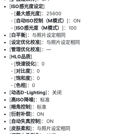
[
ISO感光度设定
]
[
最大感光度
]：25600
[
自动ISO控制（M模式）
]：ON
[
ISO感光度（M模式）
]：100
[
白平衡
]：与照片设定相同
[
设定优化校准
]：与照片设定相同
[
管理优化校准
]：—
[
HLG品质
]
[
快速锐化
]：0
[
对比度
]：0
[
饱和度
]：0
[
色相
]：0
[
动态D-Lighting
]：关闭
[
高ISO降噪
]：标准
[
暗角控制
]：标准
[
衍射补偿
]：ON
[
自动失真控制
]：ON
[
皮肤柔和
]：与照片设定相同