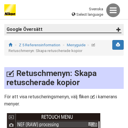
Svenska
Select language
Google Översätt
Z 5 Referensinformation
Menyguide
N
Retuschmenyn: Skapa retuscherade kopior
Retuschmenyn: Skapa
N
retuscherade kopior
För att visa retuscheringsmenyn, välj fliken
i kamerans
N
menyer.