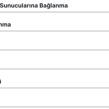
P Sunucularına Bağlanma
anma
ü