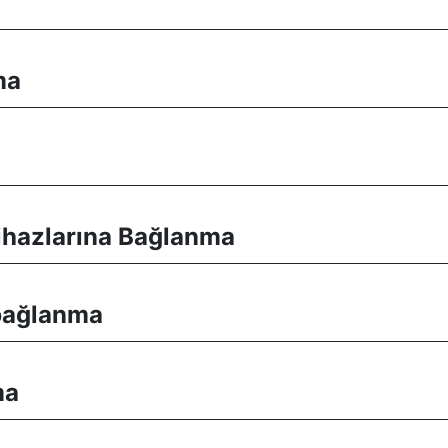
ma
Cihazlarına Bağlanma
 bağlanma
ma