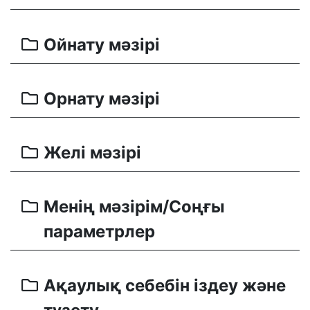
Ойнату мәзірі
Орнату мәзірі
Желі мәзірі
Менің мәзірім/Соңғы
параметрлер
Ақаулық себебін іздеу және