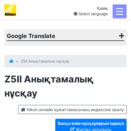
Қазақ
toggl
Select language
Google Translate
Z5II Анықтамалық нұсқау
Z5II
Анықтамалық
нұсқау
Nikon онлайн құжаттамасының индексіне оралу
Басқа өнім нұсқауларын іздеңіз
Жүктеу орталығы