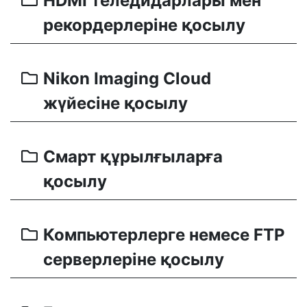
HDMI теледидарлары мен
рекордерлеріне қосылу
Nikon Imaging Cloud
жүйесіне қосылу
Смарт құрылғыларға
қосылу
Компьютерлерге немесе FTP
серверлеріне қосылу