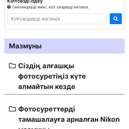
Кілтсөзді іздеу
Сөйлемдерді емес, кілт сөздерді енгізіңіз.
Мазмұны
Сіздің алғашқы
фотосуретіңіз күте
алмайтын кезде
Фотосуреттерді
тамашалауға арналған Nikon