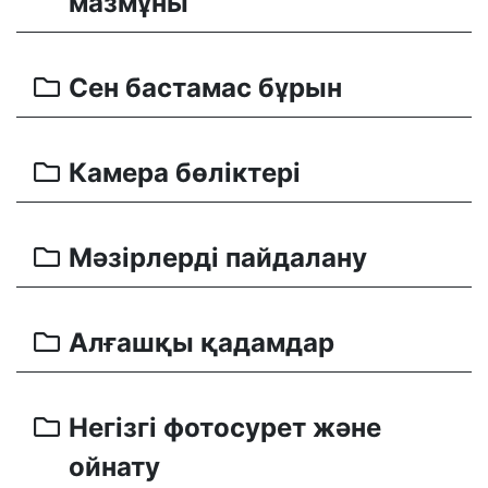
мазмұны
Сен бастамас бұрын
Камера бөліктері
Мәзірлерді пайдалану
Алғашқы қадамдар
Негізгі фотосурет және
ойнату