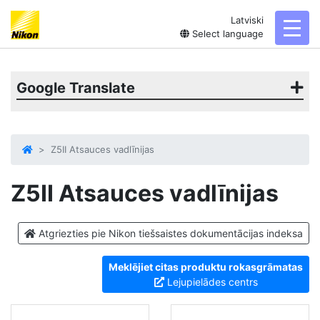
Latviski
toggl
Select language
Google Translate
Z5II Atsauces vadlīnijas
Z5II
Atsauces vadlīnijas
Atgriezties pie Nikon tiešsaistes dokumentācijas indeksa
Meklējiet citas produktu rokasgrāmatas
Lejupielādes centrs