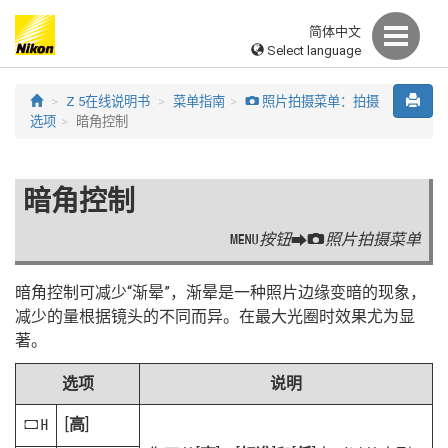
简体中文
Select language
Z 5在线说明书
菜单指南
照片拍摄菜单：拍摄
C
选项
暗角控制
暗角控制
按钮
照片拍摄菜单
G
U
C
暗角控制可减少“渐晕”，渐晕是一种照片边缘变暗的现象，
减少的量根据镜头的不同而异。在最大光圈时效果尤为显
著。
选项
说明
[
高
]
e