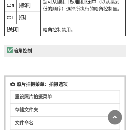
您可从[
高
]、[
标准
]和[
低
]中（以从高到
[
标准
]
g
低的顺序）选择所执行的暗角控制量。
[
低
]
f
[
关闭
]
暗角控制禁用。
暗角控制
照片拍摄菜单：拍摄选项
C
重设照片拍摄菜单
存储文件夹
文件命名