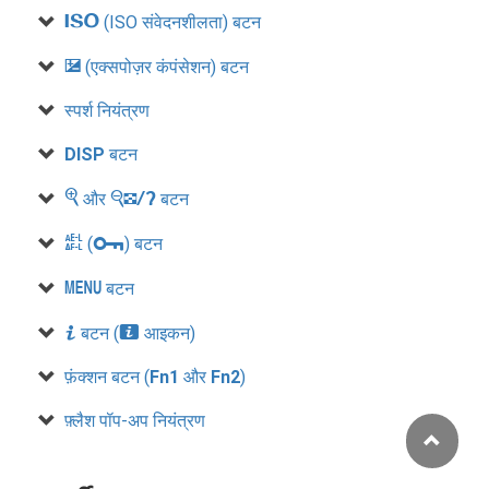
S
(ISO संवेदनशीलता) बटन
E
(एक्सपोज़र कंपंसेशन) बटन
स्पर्श नियंत्रण
DISP
बटन
X
W
और
बटन
A
L
(
) बटन
G
बटन
i
बटन (
आइकन)
i
फ़ंक्शन बटन (
Fn1
और
Fn2
)
फ़्लैश पॉप-अप नियंत्रण