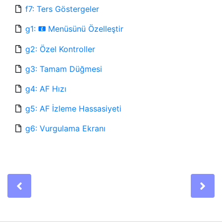
f7: Ters Göstergeler
g1:
Menüsünü Özelleştir
i
g2: Özel Kontroller
g3: Tamam Düğmesi
g4: AF Hızı
g5: AF İzleme Hassasiyeti
g6: Vurgulama Ekranı
Previous
Ne