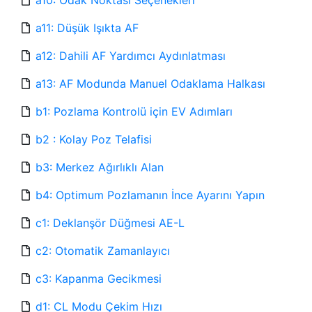
a10: Odak Noktası Seçenekleri
a11: Düşük Işıkta AF
a12: Dahili AF Yardımcı Aydınlatması
a13: AF Modunda Manuel Odaklama Halkası
b1: Pozlama Kontrolü için EV Adımları
b2 : Kolay Poz Telafisi
b3: Merkez Ağırlıklı Alan
b4: Optimum Pozlamanın İnce Ayarını Yapın
c1: Deklanşör Düğmesi AE-L
c2: Otomatik Zamanlayıcı
c3: Kapanma Gecikmesi
d1: CL Modu Çekim Hızı