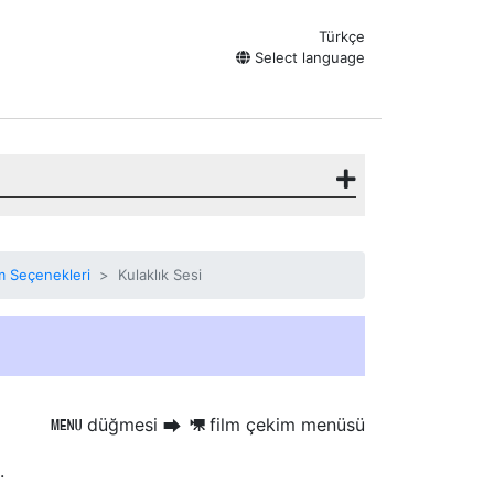
Türkçe
Select language
m Seçenekleri
Kulaklık Sesi
düğmesi
film çekim menüsü
G
U
1
.