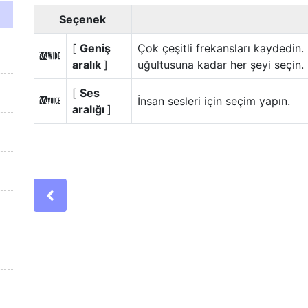
Seçenek
[
Geniş
Çok çeşitli frekansları kaydedin.
S
aralık
]
uğultusuna kadar her şeyi seçin.
[
Ses
İnsan sesleri için seçim yapın.
T
aralığı
]
Previous