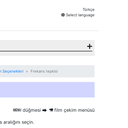
Türkçe
Select language
m Seçenekleri
Frekans tepkisi
düğmesi
film çekim menüsü
G
U
1
 aralığını seçin.