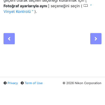
geçerli olarak seçilen seçeneği kullanmak için [
0
Fotoğraf ayarlarıyla aynı
] seçeneğini seçin (
Vinyet Kontrolü
).
Previous
Ne
Privacy
Term of Use
©
2026 Nikon Corporation