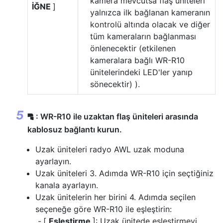
kamera mevcutsa flaş üniteleri
İĞNE
]
yalnızca ilk bağlanan kameranın
kontrolü altında olacak ve diğer
tüm kameraların bağlanması
önlenecektir (etkilenen
kameralara bağlı WR-R10
ünitelerindeki LED'ler yanıp
sönecektir) ).
: WR-R10 ile uzaktan flaş üniteleri arasında
f
kablosuz bağlantı kurun.
Uzak üniteleri radyo AWL uzak moduna
ayarlayın.
Uzak üniteleri 3. Adımda WR-R10 için seçtiğiniz
kanala ayarlayın.
Uzak ünitelerin her birini 4. Adımda seçilen
seçeneğe göre WR-R10 ile eşleştirin:
[
Eşleştirme
]: Uzak ünitede eşleştirmeyi