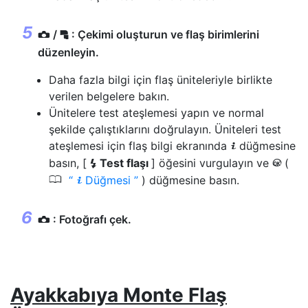
/
: Çekimi oluşturun ve flaş birimlerini
f
C
düzenleyin.
Daha fazla bilgi için flaş üniteleriyle birlikte
verilen belgelere bakın.
Ünitelere test ateşlemesi yapın ve normal
şekilde çalıştıklarını doğrulayın. Üniteleri test
ateşlemesi için flaş bilgi ekranında
düğmesine
i
basın, [
Test flaşı
] öğesini vurgulayın ve
(
c
J
0
Düğmesi
) düğmesine basın.
i
: Fotoğrafı çek.
C
Ayakkabıya Monte Flaş