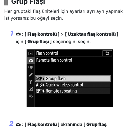
Grup Flaşı
Her gruptaki flaş üniteleri için ayarları ayrı ayrı yapmak
istiyorsanız bu öğeyi seçin.
: [
Flaş kontrolü
] > [
Uzaktan flaş kontrolü
]
C
için [
Grup flaşı
] seçeneğini seçin.
: [
Flaş kontrolü
] ekranında [
Grup flaş
C