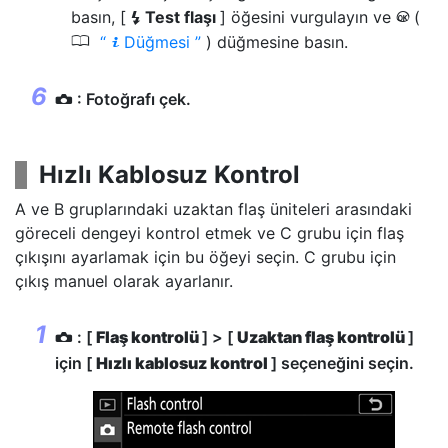
basın, [
Test flaşı
] öğesini vurgulayın ve
(
c
J
0
Düğmesi
) düğmesine basın.
i
: Fotoğrafı çek.
C
Hızlı Kablosuz Kontrol
A ve B gruplarındaki uzaktan flaş üniteleri arasındaki
göreceli dengeyi kontrol etmek ve C grubu için flaş
çıkışını ayarlamak için bu öğeyi seçin. C grubu için
çıkış manuel olarak ayarlanır.
: [
Flaş kontrolü
] > [
Uzaktan flaş kontrolü
]
C
için [
Hızlı kablosuz kontrol
] seçeneğini seçin.