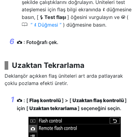
şekilde çalıştıklarını doğrulayın. Üniteleri test
ateşlemesi için flaş bilgi ekranında
düğmesine
i
basın, [
Test flaşı
] öğesini vurgulayın ve
(
c
J
0
Düğmesi
) düğmesine basın.
i
: Fotoğrafı çek.
C
Uzaktan Tekrarlama
Deklanşör açıkken flaş üniteleri art arda patlayarak
çoklu pozlama efekti üretir.
: [
Flaş kontrolü
] > [
Uzaktan flaş kontrolü
]
C
için [
Uzaktan tekrarlama
] seçeneğini seçin.