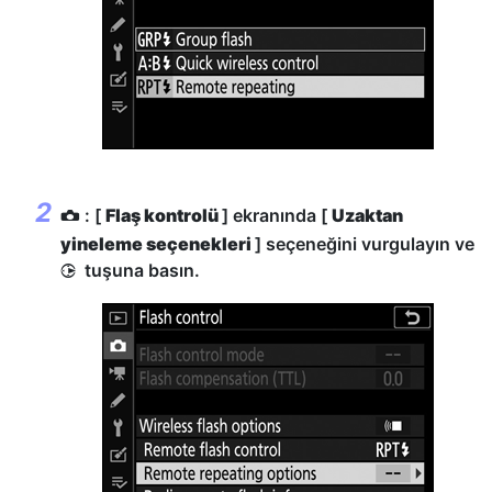
: [
Flaş kontrolü
] ekranında [
Uzaktan
C
yineleme seçenekleri
] seçeneğini vurgulayın ve
tuşuna basın.
2