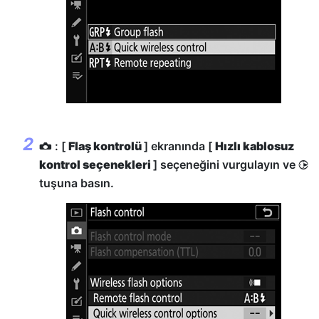
: [
Flaş kontrolü
] ekranında [
Hızlı kablosuz
C
kontrol seçenekleri
] seçeneğini vurgulayın ve
2
tuşuna basın.