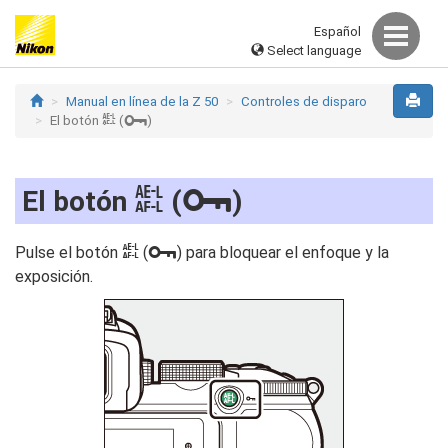
Español
Select language
Manual en línea de la Z 50
Controles de disparo
A
L
El botón
(
)
A
L
El botón
(
)
A
L
Pulse el botón
(
) para bloquear el enfoque y la
exposición.