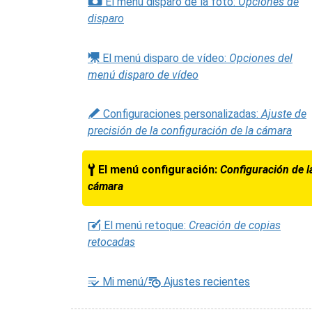
C
El menú disparo de la foto:
Opciones de
disparo
1
El menú disparo de vídeo:
Opciones del
menú disparo de vídeo
A
Configuraciones personalizadas:
Ajuste de
precisión de la configuración de la cámara
B
El menú configuración:
Configuración de l
cámara
N
El menú retoque:
Creación de copias
retocadas
m
O
Mi menú/
Ajustes recientes