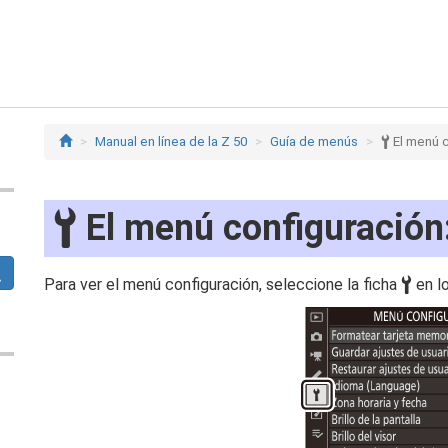
Manual en línea de la Z 50
Guía de menús
B
El menú c
B
El menú configuración
Para ver el menú configuración, seleccione la ficha
B
en l