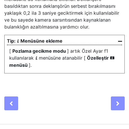
basıldıktan sonra deklanşörün serbest bırakılmasını
yaklaşık 0,2 ila 3 saniye geciktirmek için kullanılabilir
ve bu sayede kamera sarsıntısından kaynaklanan
bulanıklığın azaltılmasına yardımcı olur.
Menüsüne ekleme
i
[
Pozlama gecikme modu
] artık Özel Ayar f1
kullanılarak
menüsüne atanabilir [
Özelleştir
i
i
menüsü
].
Previous
Ne