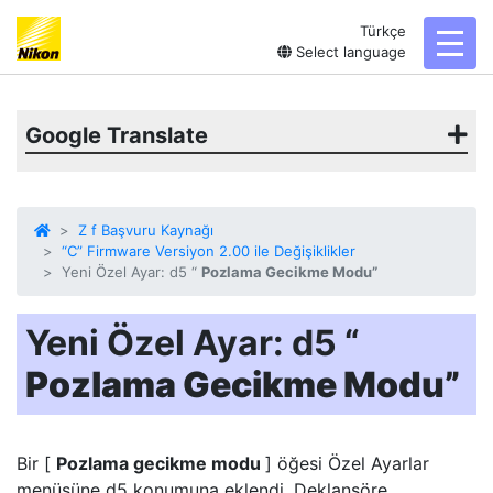
Türkçe
toggl
Select language
Google Translate
Z f Başvuru Kaynağı
“C” Firmware Versiyon 2.00 ile Değişiklikler
Yeni Özel Ayar: d5 “
Pozlama Gecikme Modu”
Yeni Özel Ayar: d5 “
Pozlama Gecikme Modu”
Bir [
Pozlama gecikme modu
] öğesi Özel Ayarlar
menüsüne d5 konumuna eklendi. Deklanşöre