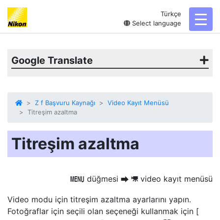
Türkçe
toggl
Select language
Google Translate
Z f Başvuru Kaynağı
Video Kayıt Menüsü
Titreşim azaltma
Titreşim azaltma
düğmesi
video kayıt menüsü
G
U
1
Video modu için titreşim azaltma ayarlarını yapın.
Fotoğraflar için seçili olan seçeneği kullanmak için [