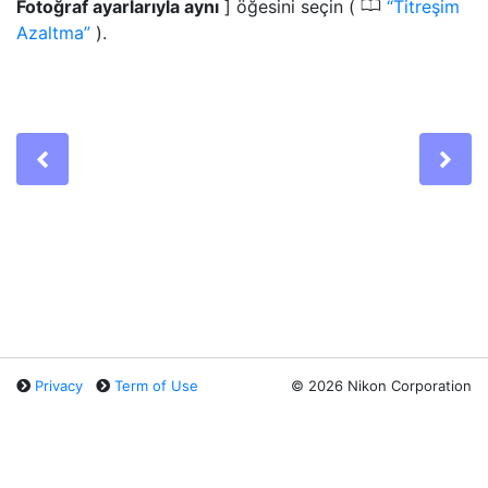
0
Fotoğraf ayarlarıyla aynı
] öğesini seçin (
Titreşim
Azaltma
).
Previous
Ne
Privacy
Term of Use
©
2026 Nikon Corporation