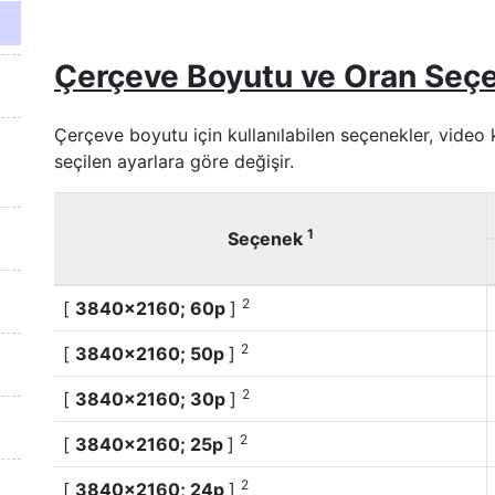
Çerçeve Boyutu ve Oran Seçe
Çerçeve boyutu için kullanılabilen seçenekler, vide
seçilen ayarlara göre değişir.
1
Seçenek
2
[
3840×2160; 60p
]
2
[
3840×2160; 50p
]
2
[
3840×2160; 30p
]
2
[
3840×2160; 25p
]
2
[
3840×2160; 24p
]