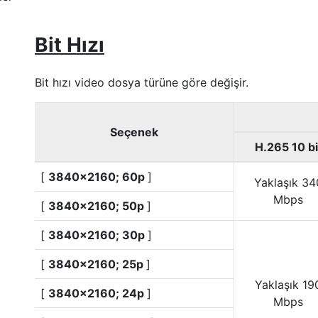
Bit Hızı
Bit hızı video dosya türüne göre değişir.
Seçenek
H.265 10 bi
[
3840×2160; 60p
]
Yaklaşık 34
Mbps
[
3840×2160; 50p
]
[
3840×2160; 30p
]
[
3840×2160; 25p
]
Yaklaşık 19
[
3840×2160; 24p
]
Mbps