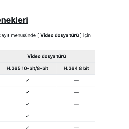
nekleri
o kayıt menüsünde [
Video dosya türü
] için
Video dosya türü
H.265 10-bit/8-bit
H.264 8 bit
—
4
—
4
—
4
—
4
—
4