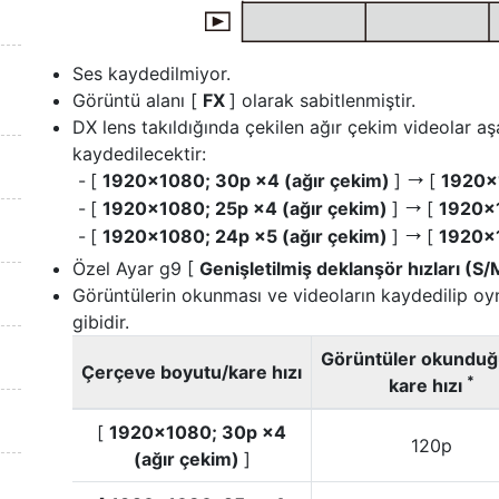
Ses kaydedilmiyor.
Görüntü alanı [
FX
] olarak sabitlenmiştir.
DX lens takıldığında çekilen ağır çekim videolar aş
kaydedilecektir:
[
1920×1080; 30p ×4 (ağır çekim)
]
[
1920×
V
[
1920×1080; 25p ×4 (ağır çekim)
]
[
1920×
V
[
1920×1080; 24p ×5 (ağır çekim)
]
[
1920×
V
Özel Ayar g9 [
Genişletilmiş deklanşör hızları (S
Görüntülerin okunması ve videoların kaydedilip oyna
gibidir.
Görüntüler okundu
Çerçeve boyutu/kare hızı
*
kare hızı
[
1920×1080; 30p ×4
120p
(ağır çekim)
]