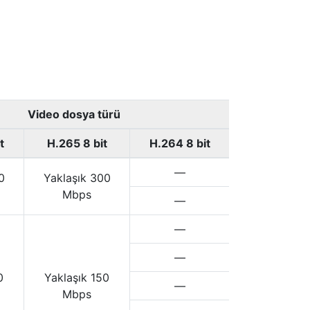
Video dosya türü
t
H.265 8 bit
H.264 8 bit
—
0
Yaklaşık 300
Mbps
—
—
—
0
Yaklaşık 150
—
Mbps