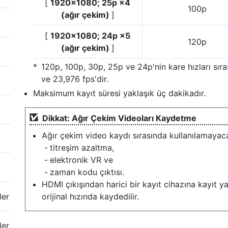
[
1920×1080; 25p ×4
100p
(ağır çekim)
]
[
1920×1080; 24p ×5
120p
(ağır çekim)
]
120p, 100p, 30p, 25p ve 24p'nin kare hızları sıra
ve 23,976 fps'dir.
Maksimum kayıt süresi yaklaşık üç dakikadır.
Dikkat: Ağır Çekim Videoları Kaydetme
Ağır çekim video kaydı sırasında kullanılamayacak
titreşim azaltma,
elektronik VR ve
zaman kodu çıktısı.
HDMI çıkışından harici bir kayıt cihazına kayıt y
ler
orijinal hızında kaydedilir.
ler