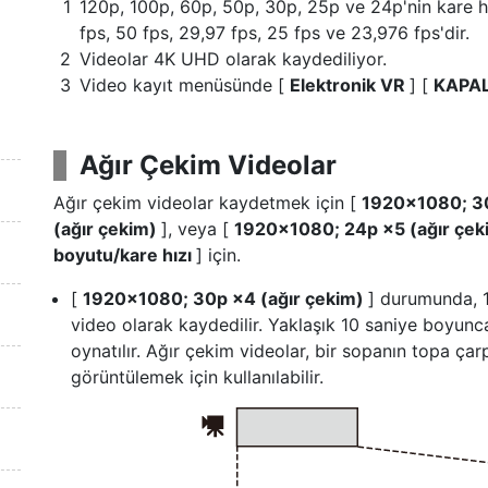
120p, 100p, 60p, 50p, 30p, 25p ve 24p'nin kare hız
fps, 50 fps, 29,97 fps, 25 fps ve 23,976 fps'dir.
Videolar 4K UHD olarak kaydediliyor.
Video kayıt menüsünde [
Elektronik VR
] [
KAPA
Ağır Çekim Videolar
Ağır çekim videolar kaydetmek için [
1920×1080; 30
(ağır çekim)
], veya [
1920×1080; 24p ×5 (ağır çe
boyutu/kare hızı
] için.
[
1920×1080; 30p ×4 (ağır çekim)
] durumunda, 
video olarak kaydedilir. Yaklaşık 10 saniye boyunc
oynatılır. Ağır çekim videolar, bir sopanın topa çar
görüntülemek için kullanılabilir.