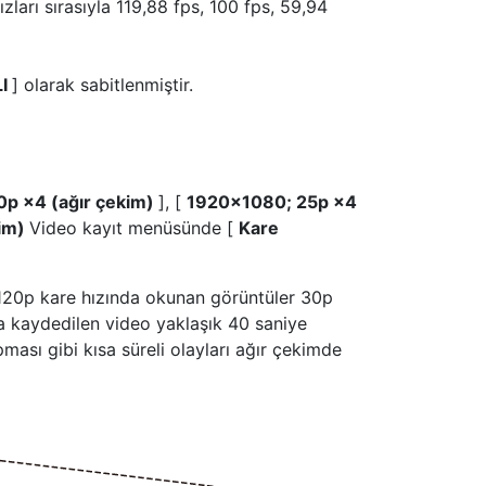
ları sırasıyla 119,88 fps, 100 fps, 59,94
LI
] olarak sabitlenmiştir.
p ×4 (ağır çekim)
], [
1920×1080; 25p ×4
kim)
Video kayıt menüsünde [
Kare
120p kare hızında okunan görüntüler 30p
a kaydedilen video yaklaşık 40 saniye
pması gibi kısa süreli olayları ağır çekimde