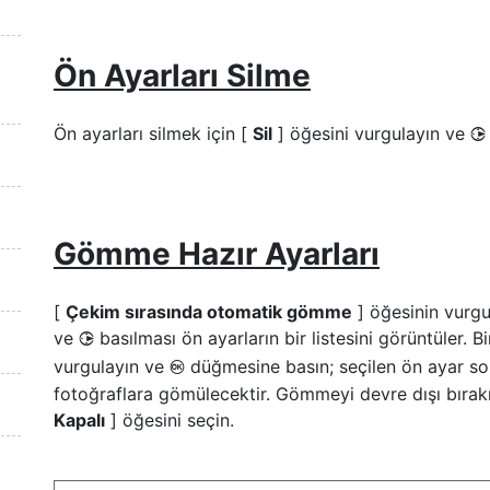
Ön Ayarları Silme
Ön ayarları silmek için [
Sil
] öğesini vurgulayın ve
2
Gömme Hazır Ayarları
[
Çekim sırasında otomatik gömme
] öğesinin vurg
ve
basılması ön ayarların bir listesini görüntüler. Bi
2
vurgulayın ve
düğmesine basın; seçilen ön ayar so
J
fotoğraflara gömülecektir. Gömmeyi devre dışı bırak
Kapalı
] öğesini seçin.