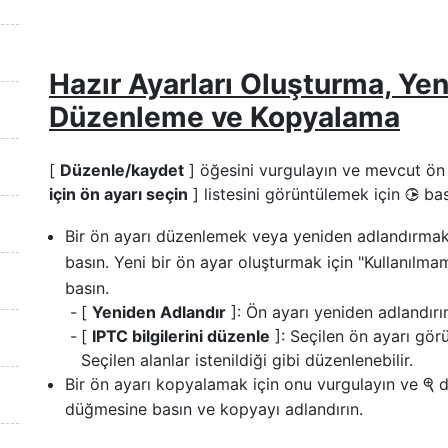
Hazır Ayarları Oluşturma, Ye
Düzenleme ve Kopyalama
[
Düzenle/kaydet
] öğesini vurgulayın ve mevcut ön 
için ön ayarı seçin
] listesini görüntülemek için
bas
2
Bir ön ayarı düzenlemek veya yeniden adlandırmak 
basın. Yeni bir ön ayar oluşturmak için "Kullanılma
basın.
[
Yeniden Adlandır
]: Ön ayarı yeniden adlandırı
[
IPTC bilgilerini düzenle
]: Seçilen ön ayarı gör
Seçilen alanlar istenildiği gibi düzenlenebilir.
Bir ön ayarı kopyalamak için onu vurgulayın ve
d
X
düğmesine basın ve kopyayı adlandırın.