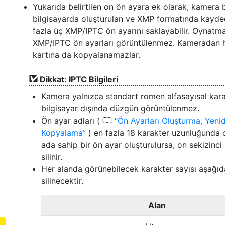
Yukarıda belirtilen on ön ayara ek olarak, kamera b
bilgisayarda oluşturulan ve XMP formatında kayde
fazla üç XMP/IPTC ön ayarını saklayabilir. Oynatma
XMP/IPTC ön ayarları görüntülenmez. Kameradan 
kartına da kopyalanamazlar.
Dikkat: IPTC Bilgileri
Kamera yalnızca standart romen alfasayısal karak
bilgisayar dışında düzgün görüntülenmez.
0
Ön ayar adları (
Ön Ayarları Oluşturma, Yen
Kopyalama
) en fazla 18 karakter uzunluğunda ol
ada sahip bir ön ayar oluşturulursa, on sekizinc
silinir.
Her alanda görünebilecek karakter sayısı aşağıda 
silinecektir.
Alan