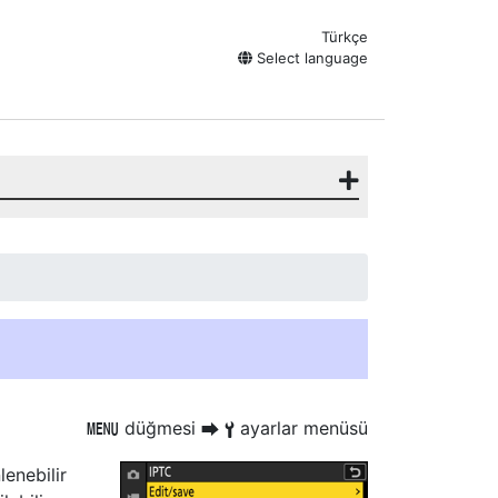
Türkçe
Select language
düğmesi
ayarlar menüsü
G
U
B
enebilir