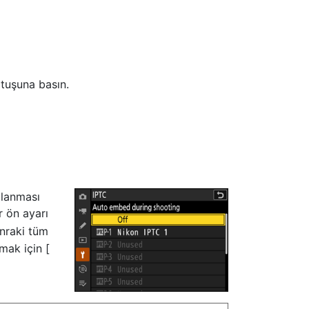
tuşuna basın.
ulanması
r ön ayarı
nraki tüm
mak için [