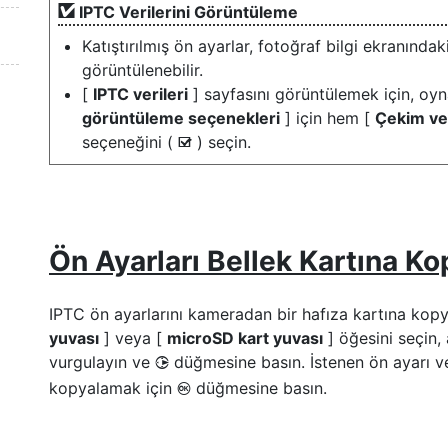
IPTC Verilerini Görüntüleme
Katıştırılmış ön ayarlar, fotoğraf bilgi ekranındak
görüntülenebilir.
[
IPTC verileri
] sayfasını görüntülemek için, o
görüntüleme seçenekleri
] için hem [
Çekim ver
seçeneğini (
) seçin.
M
Ön Ayarları Bellek Kartına K
IPTC ön ayarlarını kameradan bir hafıza kartına kop
yuvası
] veya [
microSD kart yuvası
] öğesini seçin,
vurgulayın ve
düğmesine basın. İstenen ön ayarı ve
2
kopyalamak için
düğmesine basın.
J