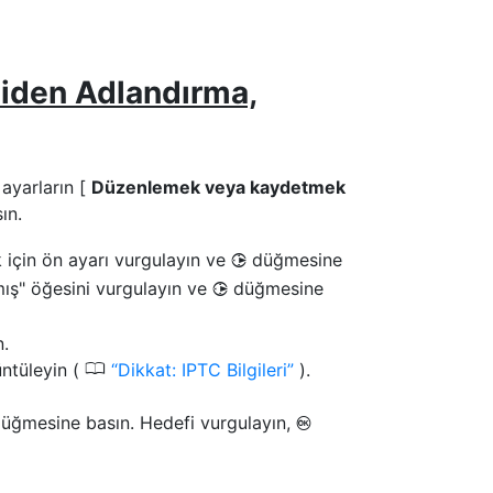
niden Adlandırma,
ayarların [
Düzenlemek veya kaydetmek
ın.
için ön ayarı vurgulayın ve
düğmesine
2
mış" öğesini vurgulayın ve
düğmesine
2
n.
0
üntüleyin (
Dikkat: IPTC Bilgileri
).
üğmesine basın. Hedefi vurgulayın,
J