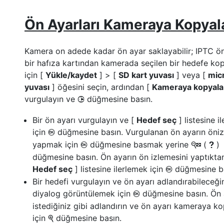
Ön Ayarları Kameraya Kopya
Kamera on adede kadar ön ayar saklayabilir; IPTC ön
bir hafıza kartından kamerada seçilen bir hedefe k
için [
Yükle/kaydet
] > [
SD kart yuvası
] veya [
mic
yuvası
] öğesini seçin, ardından [
Kameraya kopyala
vurgulayın ve
düğmesine basın.
2
Bir ön ayarı vurgulayın ve [
Hedef seç
] listesine i
için
düğmesine basın. Vurgulanan ön ayarın öniz
J
yapmak için
düğmesine basmak yerine
(
)
J
W
Q
düğmesine basın. Ön ayarın ön izlemesini yaptıktan
Hedef seç
] listesine ilerlemek için
düğmesine ba
J
Bir hedefi vurgulayın ve ön ayarı adlandırabileceğin
diyalog görüntülemek için
düğmesine basın. Ön 
J
istediğiniz gibi adlandırın ve ön ayarı kameraya 
için
düğmesine basın.
X