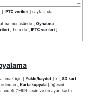
i [
IPTC verileri
] sayfasında
ynatma menüsünde [
Oynatma
ileri
] hem de [
IPTC verileri
]
opyalama
yalamak için [
Yükle/kaydet
] > [
SD kart
 ardından [
Karta kopyala
] öğesini
 hedefi (1–99) seçin ve ön ayarı karta