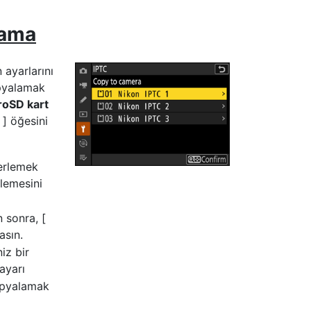
lama
 ayarlarını
opyalamak
roSD kart
] öğesini
lerlemek
lemesini
 sonra, [
sın.
iz bir
ayarı
kopyalamak