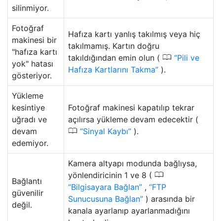
silinmiyor.
Fotoğraf
Hafıza kartı yanlış takılmış veya hiç
makinesi bir
takılmamış. Kartın doğru
"hafıza kartı
0
takıldığından emin olun (
Pili ve
yok" hatası
Hafıza Kartlarını Takma
).
gösteriyor.
Yükleme
kesintiye
Fotoğraf makinesi kapatılıp tekrar
uğradı ve
açılırsa yükleme devam edecektir (
0
devam
Sinyal Kaybı
).
edemiyor.
Kamera altyapı modunda bağlıysa,
0
yönlendiricinin 1 ve 8 (
Bağlantı
Bilgisayara Bağlan
,
FTP
güvenilir
Sunucusuna Bağlan
) arasında bir
değil.
kanala ayarlanıp ayarlanmadığını