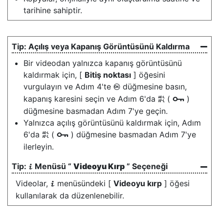
tarihine sahiptir.
Açılış veya Kapanış Görüntüsünü Kaldırma
Bir videodan yalnızca kapanış görüntüsünü
kaldırmak için, [
Bitiş noktası
] öğesini
vurgulayın ve Adım 4'te
düğmesine basın,
J
kapanış karesini seçin ve Adım 6'da
(
)
A
g
düğmesine basmadan Adım 7'ye geçin.
Yalnızca açılış görüntüsünü kaldırmak için, Adım
6'da
(
) düğmesine basmadan Adım 7'ye
A
g
ilerleyin.
Menüsü “
Videoyu Kırp
” Seçeneği
i
Videolar,
menüsündeki [
Videoyu kırp
] öğesi
i
kullanılarak da düzenlenebilir.