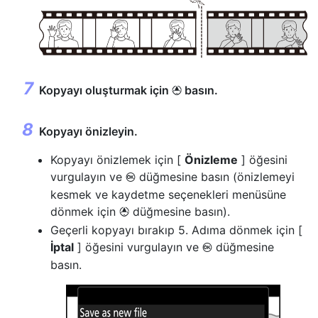
Kopyayı oluşturmak için
basın.
1
Kopyayı önizleyin.
Kopyayı önizlemek için [
Önizleme
] öğesini
vurgulayın ve
düğmesine basın (önizlemeyi
J
kesmek ve kaydetme seçenekleri menüsüne
dönmek için
düğmesine basın).
1
Geçerli kopyayı bırakıp 5. Adıma dönmek için [
İptal
] öğesini vurgulayın ve
düğmesine
J
basın.