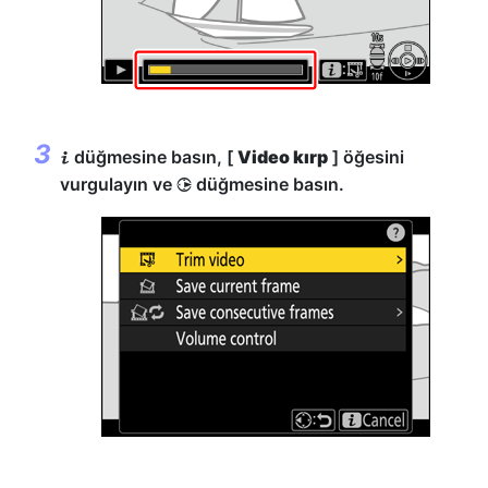
düğmesine basın, [
Video kırp
] öğesini
i
vurgulayın ve
düğmesine basın.
2