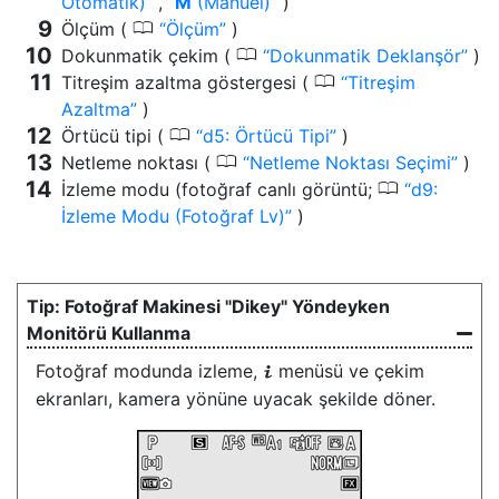
Otomatik)
,
M
(Manuel)
)
0
Ölçüm (
Ölçüm
)
0
Dokunmatik çekim (
Dokunmatik Deklanşör
)
0
Titreşim azaltma göstergesi (
Titreşim
Azaltma
)
0
Örtücü tipi (
d5: Örtücü Tipi
)
0
Netleme noktası (
Netleme Noktası Seçimi
)
0
İzleme modu (fotoğraf canlı görüntü;
d9:
İzleme Modu (Fotoğraf Lv)
)
Fotoğraf Makinesi "Dikey" Yöndeyken
Monitörü Kullanma
Fotoğraf modunda izleme,
menüsü ve çekim
i
ekranları, kamera yönüne uyacak şekilde döner.