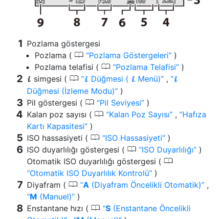
Pozlama göstergesi
0
Pozlama (
Pozlama Göstergeleri
)
0
Pozlama telafisi (
Pozlama Telafisi
)
0
simgesi (
Düğmesi (
Menü)
,
i
i
i
i
Düğmesi (İzleme Modu)
)
0
Pil göstergesi (
Pil Seviyesi
)
0
Kalan poz sayısı (
Kalan Poz Sayısı
,
Hafıza
Kartı Kapasitesi
)
0
ISO hassasiyeti (
ISO Hassasiyeti
)
0
ISO duyarlılığı göstergesi (
ISO Duyarlılığı
)
0
Otomatik ISO duyarlılığı göstergesi (
Otomatik ISO Duyarlılık Kontrolü
)
0
Diyafram (
A
(Diyafram Öncelikli Otomatik)
,
M
(Manuel)
)
0
Enstantane hızı (
S
(Enstantane Öncelikli