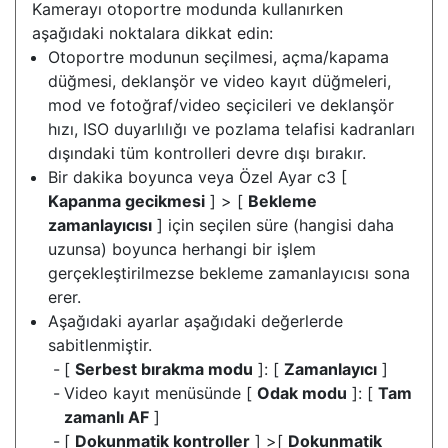
Kamerayı otoportre modunda kullanırken
aşağıdaki noktalara dikkat edin:
Otoportre modunun seçilmesi, açma/kapama
düğmesi, deklanşör ve video kayıt düğmeleri,
mod ve fotoğraf/video seçicileri ve deklanşör
hızı, ISO duyarlılığı ve pozlama telafisi kadranları
dışındaki tüm kontrolleri devre dışı bırakır.
Bir dakika boyunca veya Özel Ayar c3 [
Kapanma gecikmesi
] > [
Bekleme
zamanlayıcısı
] için seçilen süre (hangisi daha
uzunsa) boyunca herhangi bir işlem
gerçekleştirilmezse bekleme zamanlayıcısı sona
erer.
Aşağıdaki ayarlar aşağıdaki değerlerde
sabitlenmiştir.
[
Serbest bırakma modu
]: [
Zamanlayıcı
]
Video kayıt menüsünde [
Odak modu
]: [
Tam
zamanlı AF
]
[
Dokunmatik kontroller
] >[
Dokunmatik