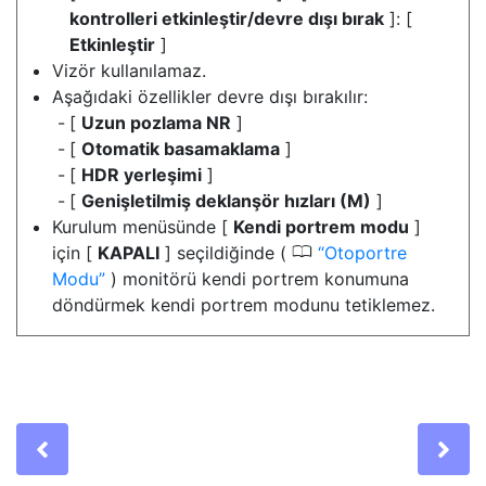
kontrolleri etkinleştir/devre dışı bırak
]: [
Etkinleştir
]
Vizör kullanılamaz.
Aşağıdaki özellikler devre dışı bırakılır:
[
Uzun pozlama NR
]
[
Otomatik basamaklama
]
[
HDR yerleşimi
]
[
Genişletilmiş deklanşör hızları (M)
]
Kurulum menüsünde [
Kendi portrem modu
]
0
için [
KAPALI
] seçildiğinde (
Otoportre
Modu
) monitörü kendi portrem konumuna
döndürmek kendi portrem modunu tetiklemez.
Previous
Ne