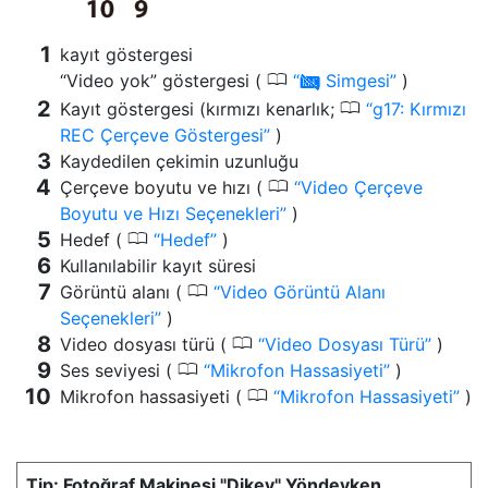
kayıt göstergesi
0
“Video yok” göstergesi (
Simgesi
)
0
0
Kayıt göstergesi (kırmızı kenarlık;
g17: Kırmızı
REC Çerçeve Göstergesi
)
Kaydedilen çekimin uzunluğu
0
Çerçeve boyutu ve hızı (
Video Çerçeve
Boyutu ve Hızı Seçenekleri
)
0
Hedef (
Hedef
)
Kullanılabilir kayıt süresi
0
Görüntü alanı (
Video Görüntü Alanı
Seçenekleri
)
0
Video dosyası türü (
Video Dosyası Türü
)
0
Ses seviyesi (
Mikrofon Hassasiyeti
)
0
Mikrofon hassasiyeti (
Mikrofon Hassasiyeti
)
Fotoğraf Makinesi "Dikey" Yöndeyken