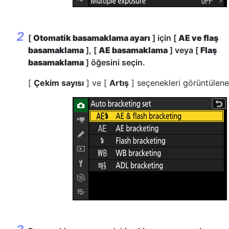
[
Otomatik basamaklama ayarı
] için [
AE ve flaş
basamaklama
], [
AE basamaklama
] veya [
Flaş
basamaklama
] öğesini seçin.
[
Çekim sayısı
] ve [
Artış
] seçenekleri görüntülene