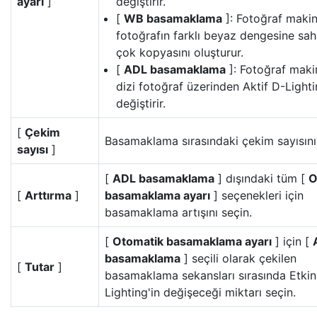
ayarı
]
değiştirir.
[
WB basamaklama
]: Fotoğraf makin
fotoğrafın farklı beyaz dengesine sah
çok kopyasını oluşturur.
[
ADL basamaklama
]: Fotoğraf makin
dizi fotoğraf üzerinden Aktif D-Lighti
değiştirir.
[
Çekim
Basamaklama sırasındaki çekim sayısını
sayısı
]
[
ADL basamaklama
] dışındaki tüm [
O
[
Arttırma
]
basamaklama ayarı
] seçenekleri için
basamaklama artışını seçin.
[
Otomatik basamaklama ayarı
] için [
basamaklama
] seçili olarak çekilen
[
Tutar
]
basamaklama sekansları sırasında Etkin
Lighting'in değişeceği miktarı seçin.