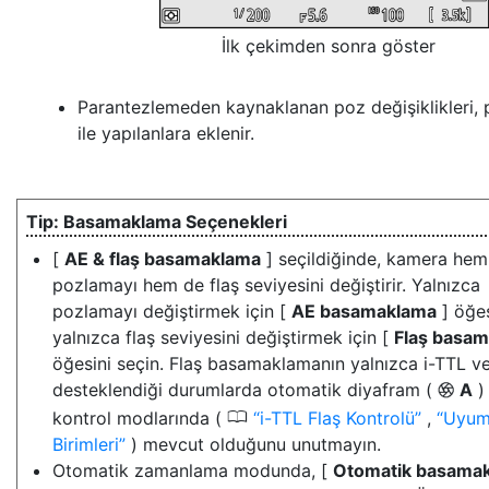
İlk çekimden sonra göster
Parantezlemeden kaynaklanan poz değişiklikleri, p
ile yapılanlara eklenir.
Basamaklama Seçenekleri
[
AE & flaş basamaklama
] seçildiğinde, kamera hem
pozlamayı hem de flaş seviyesini değiştirir. Yalnızca
pozlamayı değiştirmek için [
AE basamaklama
] öğes
yalnızca flaş seviyesini değiştirmek için [
Flaş basa
öğesini seçin. Flaş basamaklamanın yalnızca i-TTL v
desteklendiği durumlarda otomatik diyafram (
A
) 
q
0
kontrol modlarında (
i-TTL Flaş Kontrolü
,
Uyuml
Birimleri
) mevcut olduğunu unutmayın.
Otomatik zamanlama modunda, [
Otomatik basama