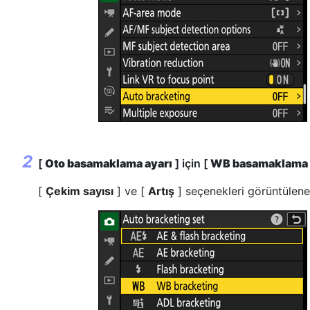
[
Oto basamaklama ayarı
] için [
WB basamaklama
[
Çekim sayısı
] ve [
Artış
] seçenekleri görüntülene