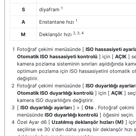
1
S
diyafram
1
A
Enstantane hızı
2, 3, 4
M
Deklanşör hızı
Fotoğraf çekimi menüsünde [
ISO hassasiyeti ayarla
Otomatik ISO hassasiyeti kontrolü
] için [
AÇIK
] se
kamera pozlama sisteminin sınırları aşıldığında kam
optimum pozlama için ISO hassasiyetini otomatik o
değiştirir.
Fotoğraf çekimi menüsünde [
ISO duyarlılığı ayarlar
Otomatik ISO duyarlılığı kontrolü
] için [
AÇIK
] seçi
kamera ISO duyarlılığını değiştirir.
[
ISO duyarlılığı
ayarları
] > [
Oto
.
Fotoğraf çekimi
menüsünde
ISO duyarlılığı kontrolü
] öğesini seçin.
Özel Ayar d6 [
Uzatılmış deklanşör hızları (M)
] içi
seçilirse ve 30 s'den daha yavaş bir deklanşör hızı s