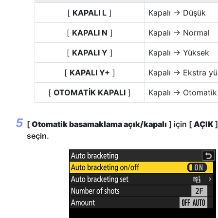
[
KAPALI L
]
Kapalı → Düşük
[
KAPALI N
]
Kapalı → Normal
[
KAPALI Y
]
Kapalı → Yüksek
[
KAPALI Y+
]
Kapalı → Ekstra y
[
OTOMATİK KAPALI
]
Kapalı → Otomatik
[
Otomatik basamaklama açık/kapalı
] için [
AÇIK
]
seçin.