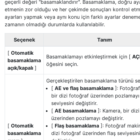
geçerli değeri "basamaklandırır". Basamaklama, doğru aya
etmenin zor olduğu ve her çekimde sonuçları kontrol et
ayarları yapmak veya aynı konu için farklı ayarlar deneme
zamanın olmadığı durumlarda kullanılabilir.
Seçenek
Tanım
[
Otomatik
Basamaklamayı etkinleştirmek için [
AÇ
basamaklama
öğesini seçin.
açık/kapalı
]
Gerçekleştirilen basamaklama türünü se
[
AE ve flaş basamaklama
]: Fotoğra
bir dizi fotoğraf üzerinden pozlamayı
seviyesini değiştirir.
[
AE basamaklama
]: Kamera, bir dizi
üzerinden pozlamayı değiştirir.
[
Otomatik
[
Flaş basamaklama
]: Fotoğraf makin
basamaklama
dizi fotoğraf üzerinden flaş seviyesini