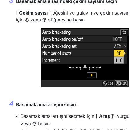
Basamaklama sırasındaki çekim sayısını seçin.
[
Çekim sayısı
] öğesini vurgulayın ve çekim sayısı
için
veya
düğmesine basın.
4
2
Basamaklama artışını seçin.
Basamaklama artışını seçmek için [
Artış
]'ı vurgu
veya
basın.
2