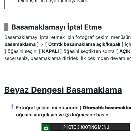
deklanşör hızı ayarlanmayacaktır.
Basamaklamayı İptal Etme
Basamaklamayı iptal etmek için fotoğraf çekimi menüsü
basamaklama
] > [
Otmtk basamaklama açık/kapalı
] içi
] öğesini seçin. [
KAPALI
] öğesini seçtikten sonra [
AÇIK
seçerseniz, basamaklama dizideki ilk çekimden devam ed
Beyaz Dengesi Basamaklama
Fotoğraf çekimi menüsünde [
Otomatik basamakl
öğesini vurgulayın ve
düğmesine basın.
2