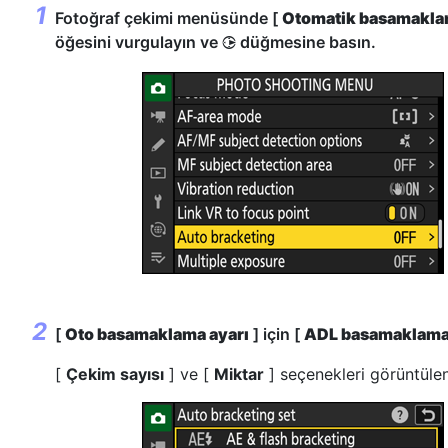
Fotoğraf çekimi menüsünde [
Otomatik basamakl
öğesini vurgulayın ve
düğmesine basın.
2
[
Oto basamaklama ayarı
] için [
ADL basamaklam
[
Çekim sayısı
] ve [
Miktar
] seçenekleri görüntülen