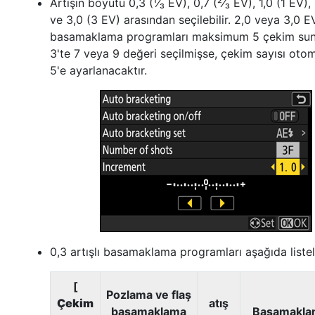
Artışın boyutu 0,3 (¹⁄₃ EV), 0,7 (²⁄₃ EV), 1,0 (1 EV),
ve 3,0 (3 EV) arasından seçilebilir. 2,0 veya 3,0 EV
basamaklama programları maksimum 5 çekim sun
3'te 7 veya 9 değeri seçilmişse, çekim sayısı oto
5'e ayarlanacaktır.
0,3 artışlı basamaklama programları aşağıda listel
[
Pozlama ve flaş
Çekim
atış
basamaklama
Basamaklam