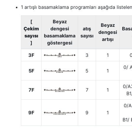
1 artışlı basamaklama programları aşağıda listelen
[
Beyaz
Beyaz
Çekim
dengesi
atış
Bas
dengesi
sayısı
basamaklama
sayısı
artışı
]
göstergesi
3F
3
1
0
0/ 
5F
5
1
0/A
7F
7
1
B1
0/A
9F
9
1
B1/ 