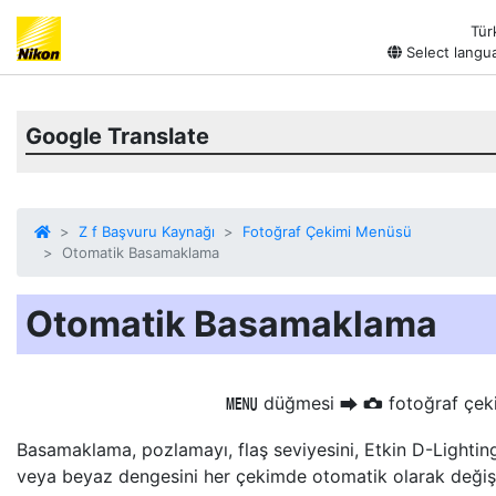
Tür
Select langu
Google Translate
Z f Başvuru Kaynağı
Fotoğraf Çekimi Menüsü
Otomatik Basamaklama
Otomatik Basamaklama
düğmesi
fotoğraf çek
G
U
C
Basamaklama, pozlamayı, flaş seviyesini, Etkin D-Lightin
veya beyaz dengesini her çekimde otomatik olarak değişt