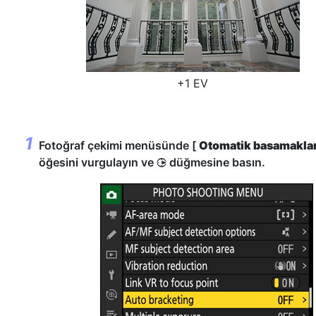
+1 EV
Fotoğraf çekimi menüsünde [
Otomatik basamakl
öğesini vurgulayın ve
düğmesine basın.
2