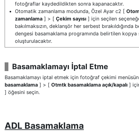
fotoğraflar kaydedildikten sonra kapanacaktır.
Otomatik zamanlama modunda, Özel Ayar c2 [
Otom
zamanlama
] > [
Çekim sayısı
] için seçilen seçeneğ
bakılmaksızın, deklanşör her serbest bırakıldığında 
dengesi basamaklama programında belirtilen kopya s
oluşturulacaktır.
Basamaklamayı İptal Etme
Basamaklamayı iptal etmek için fotoğraf çekimi menüsü
basamaklama
] > [
Otmtk basamaklama açık/kapalı
] içi
] öğesini seçin.
ADL Basamaklama