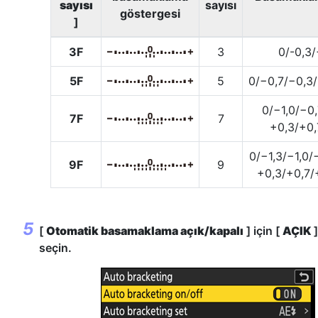
sayısı
sayısı
göstergesi
]
3F
3
0/-0,3/
5F
5
0/−0,7/−0,3
0/−1,0/−0,
7F
7
+0,3/+0,
0/−1,3/−1,0/
9F
9
+0,3/+0,7/+
[
Otomatik basamaklama açık/kapalı
] için [
AÇIK
]
seçin.