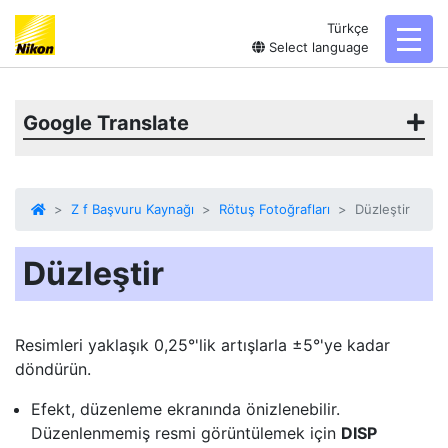
Türkçe
toggl
Select language
Google Translate
Z f Başvuru Kaynağı
Rötuş Fotoğrafları
Düzleştir
Düzleştir
Resimleri yaklaşık 0,25°'lik artışlarla ±5°'ye kadar
döndürün.
Efekt, düzenleme ekranında önizlenebilir.
Düzenlenmemiş resmi görüntülemek için
DISP