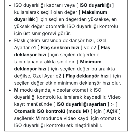
ISO duyarlılığı kadranı veya [
ISO duyarlılığı
]
kullanılarak seçili olan değer [
Maksimum
duyarlılık
] için seçilen değerden yüksekse, en
yüksek değer otomatik ISO duyarlılığı kontrolü
için üst sınır görevi görür.
Flaşlı çekim sırasında deklanşör hızı, Özel
Ayarlar e1 [
Flaş senkron hızı
] ve e2 [
Flaş
deklanşör hızı
] için seçilen değerlerle
tanımlanan aralıkla sınırlıdır. [
Minimum
deklanşör hızı
] için seçilen değer bu aralıkta
değilse, Özel Ayar e2 [
Flaş deklanşör hızı
] için
seçilen değer etkin minimum deklanşör hızı olur.
M
modu dışında, videolar otomatik ISO
duyarlılığı kontrolü kullanılarak kaydedilir. Video
kayıt menüsünde [
ISO duyarlılığı ayarları
] > [
Otomatik ISO kontrolü (modu M)
] için [
AÇIK
]
seçilerek
M
modunda video kaydı için otomatik
ISO duyarlılığı kontrolü etkinleştirilebilir.