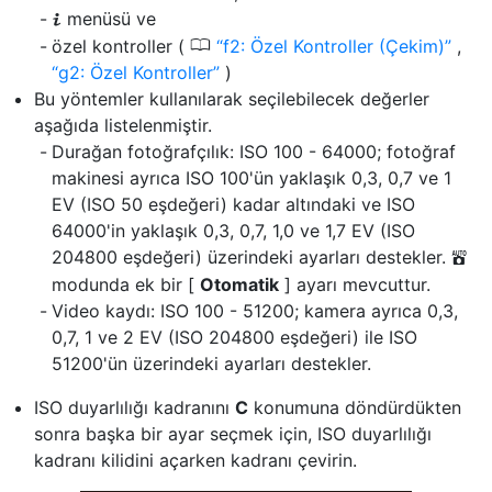
menüsü ve
i
0
özel kontroller (
f2: Özel Kontroller (Çekim)
,
g2: Özel Kontroller
)
Bu yöntemler kullanılarak seçilebilecek değerler
aşağıda listelenmiştir.
Durağan fotoğrafçılık: ISO 100 - 64000; fotoğraf
makinesi ayrıca ISO 100'ün yaklaşık 0,3, 0,7 ve 1
EV (ISO 50 eşdeğeri) kadar altındaki ve ISO
64000'in yaklaşık 0,3, 0,7, 1,0 ve 1,7 EV (ISO
204800 eşdeğeri) üzerindeki ayarları destekler.
b
modunda ek bir [
Otomatik
] ayarı mevcuttur.
Video kaydı: ISO 100 - 51200; kamera ayrıca 0,3,
0,7, 1 ve 2 EV (ISO 204800 eşdeğeri) ile ISO
51200'ün üzerindeki ayarları destekler.
ISO duyarlılığı kadranını
C
konumuna döndürdükten
sonra başka bir ayar seçmek için, ISO duyarlılığı
kadranı kilidini açarken kadranı çevirin.