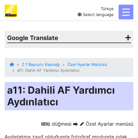
Türkçe
toggl
Select language
Google Translate
Z f Başvuru Kaynağı
Özel Ayarlar Menüsü
a11: Dahili AF Yardımcı Aydınlatıcı
a11: Dahili AF Yardımcı
Aydınlatıcı
düğmesi
Özel Ayarlar menüsü
G
U
A
Aydınlatma zayıf olduğunda fotoğraf modunda odak