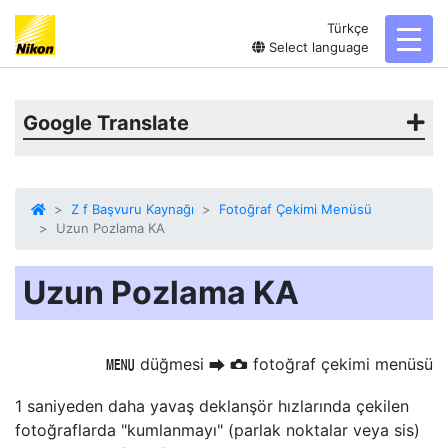
Türkçe
toggl
Select language
Google Translate
Z f Başvuru Kaynağı
Fotoğraf Çekimi Menüsü
Uzun Pozlama KA
Uzun Pozlama KA
düğmesi
fotoğraf çekimi menüsü
G
U
C
1 saniyeden daha yavaş deklanşör hızlarında çekilen
fotoğraflarda "kumlanmayı" (parlak noktalar veya sis)