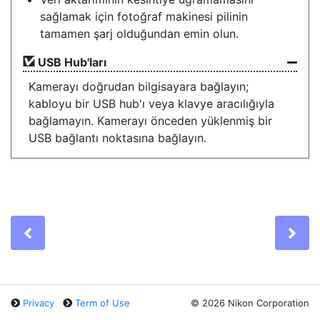
sağlamak için fotoğraf makinesi pilinin
tamamen şarj olduğundan emin olun.
USB Hub'ları
Kamerayı doğrudan bilgisayara bağlayın;
kabloyu bir USB hub'ı veya klavye aracılığıyla
bağlamayın. Kamerayı önceden yüklenmiş bir
USB bağlantı noktasına bağlayın.
Previous
Ne
Privacy
Term of Use
©
2026 Nikon Corporation