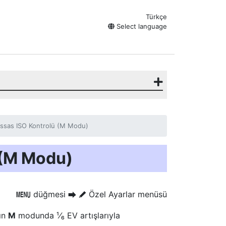
Türkçe
Select language
ssas ISO Kontrolü (M Modu)
 (M Modu)
düğmesi
Özel Ayarlar menüsü
G
U
A
nın
M
modunda ¹⁄₆ EV artışlarıyla