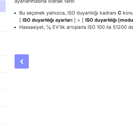
ayarlanmasına olanak tanır.
Bu seçenek yalnızca, ISO duyarlılığı kadranı
C
konu
[
ISO duyarlılığı ayarları
] > [
ISO duyarlılığı (mod
Hassasiyet, ¹⁄₆ EV'lik artışlarla ISO 100 ila 51200 de
Previous