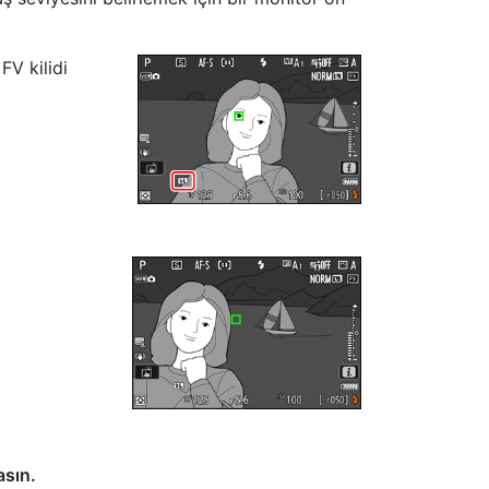
FV kilidi
asın.