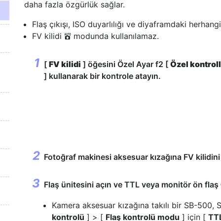
daha fazla özgürlük sağlar.
Flaş çıkışı, ISO duyarlılığı ve diyaframdaki herhangi
FV kilidi
modunda kullanılamaz.
b
[
FV kilidi
] öğesini Özel Ayar f2 [
Özel kontrol
] kullanarak bir kontrole atayın.
Fotoğraf makinesi aksesuar kızağına FV kilidini 
Flaş ünitesini açın ve TTL veya monitör ön flaş
Kamera aksesuar kızağına takılı bir SB-500, 
kontrolü
] > [
Flaş kontrolü modu
] için [
TT