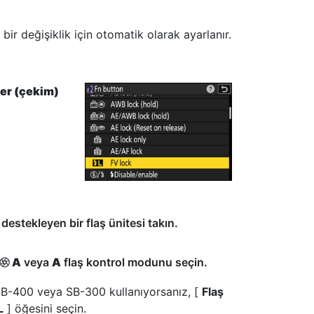
 bir değişiklik için otomatik olarak ayarlanır.
ler (çekim)
destekleyen bir flaş ünitesi takın.
A
veya
A
flaş kontrol modunu seçin.
q
SB-400 veya SB-300 kullanıyorsanız, [
Flaş
L
] öğesini seçin.