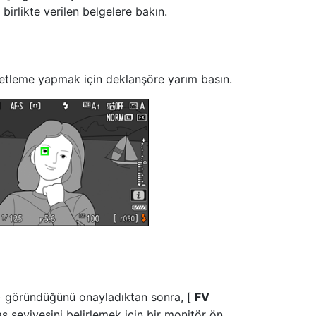
e birlikte verilen belgelere bakın.
etleme yapmak için deklanşöre yarım basın.
 göründüğünü onayladıktan sonra, [
FV
aş seviyesini belirlemek için bir monitör ön