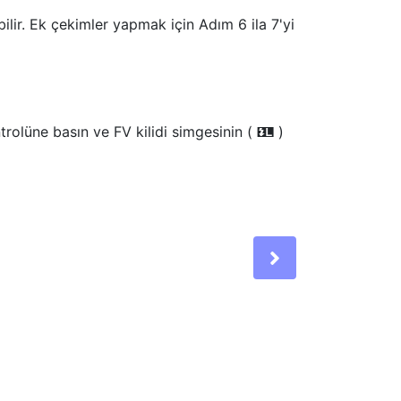
bilir. Ek çekimler yapmak için Adım 6 ila 7'yi
trolüne basın ve FV kilidi simgesinin (
)
r
Next