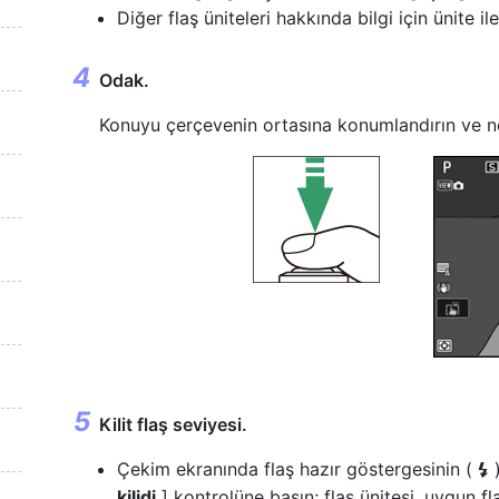
Diğer flaş üniteleri hakkında bilgi için ünite il
Odak.
Konuyu çerçevenin ortasına konumlandırın ve n
Kilit flaş seviyesi.
Çekim ekranında flaş hazır göstergesinin (
)
c
kilidi
] kontrolüne basın; flaş ünitesi, uygun fl