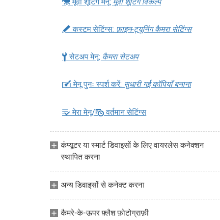
1
मूवी शूटिंग मेनू:
मूवी शूटिंग विकल्प
A
कस्टम सेटिंग्स:
फ़ाइन-ट्यूनिंग कैमरा सेटिंग्स
B
सेटअप मेनू:
कैमरा सेटअप
N
मेनू पुनः स्पर्श करें:
सुधारी गई कॉपियाँ बनाना
m
O
मेरा मेनू/
वर्तमान सेटिंग्स
कंप्यूटर या स्मार्ट डिवाइसों के लिए वायरलेस कनेक्शन
स्थापित करना
अन्य डिवाइसों से कनेक्ट करना
कैमरे-के-ऊपर फ़्लैश फ़ोटोग्राफ़ी