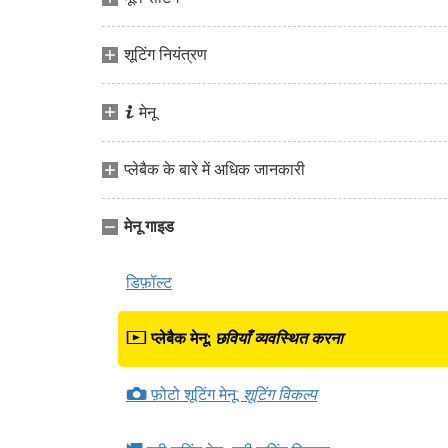
शूटिंग नियंत्रण
i
मेनू
प्लेबैक के बारे में अधिक जानकारी
मेनू गाइड
डिफ़ॉल्ट
D
प्लेबैक मेनू:
छवियाँ व्यवस्थित करना
C
फ़ोटो शूटिंग मेनू:
शूटिंग विकल्प