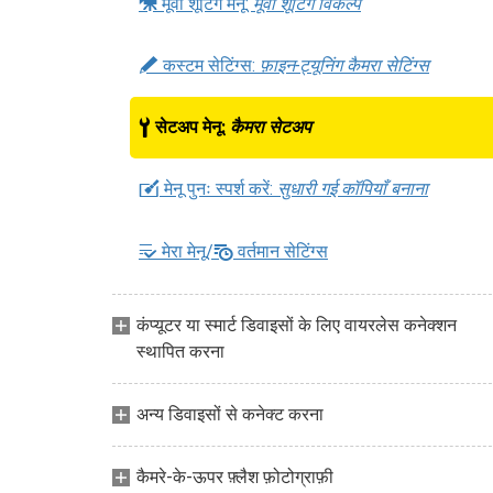
1
मूवी शूटिंग मेनू:
मूवी शूटिंग विकल्प
A
कस्टम सेटिंग्स:
फ़ाइन-ट्यूनिंग कैमरा सेटिंग्स
B
सेटअप मेनू:
कैमरा सेटअप
N
मेनू पुनः स्पर्श करें:
सुधारी गई कॉपियाँ बनाना
m
O
मेरा मेनू/
वर्तमान सेटिंग्स
कंप्यूटर या स्मार्ट डिवाइसों के लिए वायरलेस कनेक्शन
स्थापित करना
अन्य डिवाइसों से कनेक्ट करना
कैमरे-के-ऊपर फ़्लैश फ़ोटोग्राफ़ी