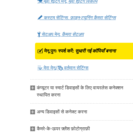
1
मूवी शूटिंग मेनू:
मूवी शूटिंग विकल्प
A
कस्टम सेटिंग्स:
फ़ाइन-ट्यूनिंग कैमरा सेटिंग्स
B
सेटअप मेनू:
कैमरा सेटअप
N
मेनू पुनः स्पर्श करें:
सुधारी गई कॉपियाँ बनाना
m
O
मेरा मेनू/
वर्तमान सेटिंग्स
कंप्यूटर या स्मार्ट डिवाइसों के लिए वायरलेस कनेक्शन
स्थापित करना
अन्य डिवाइसों से कनेक्ट करना
कैमरे-के-ऊपर फ़्लैश फ़ोटोग्राफ़ी