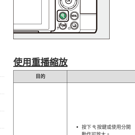
使用重播縮放
目的
按下
按鍵或使用分開
X
動作可放大。