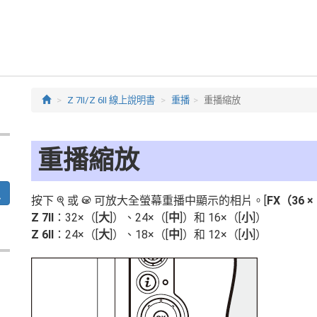
Z 7II/Z 6II 線上說明書
重播
重播縮放
重播縮放
按下
或
可放大全螢幕重播中顯示的相片。[
FX（36 ×
X
J
Z 7II
：32×（[
大
]）、24×（[
中
]）和 16×（[
小
]）
Z 6II
：24×（[
大
]）、18×（[
中
]）和 12×（[
小
]）