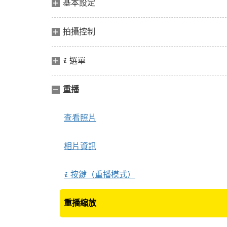
基本設定
拍攝控制
選單
i
重播
查看照片
相片資訊
按鍵（重播模式）
i
重播縮放